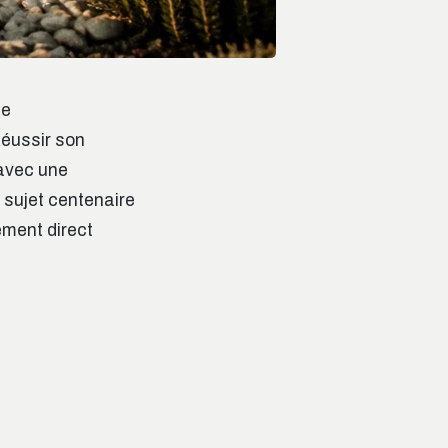
te
Réussir son
avec une
n sujet centenaire
ement direct