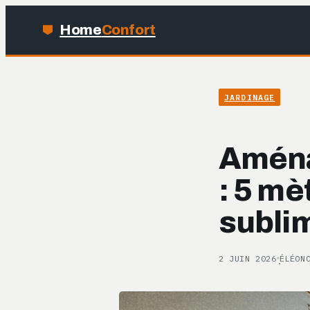
Home
Confort
JARDINAGE
Aména
: 5 mè
sublim
2 JUIN 2026
ÉLÉON
·