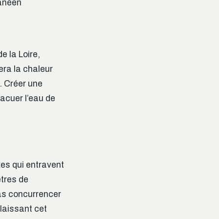
ranéen
e la Loire,
era la chaleur
. Créer une
vacuer l’eau de
xes qui entravent
ètres de
pas concurrencer
laissant cet