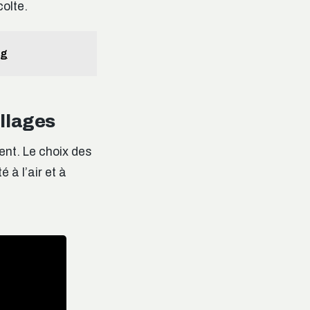
colte.
ng
illages
ent. Le choix des
 à l’air et à