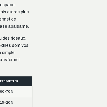
l’espace.
rois autres plus
permet de
base apaisante.
ou des rideaux,
extiles sont vos
n simple
ransformer
PROPORTION
60-70%
15-20%