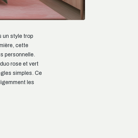
un style trop
mière, cette
ès personnelle.
uo rose et vert
ègles simples. Ce
lligemment les