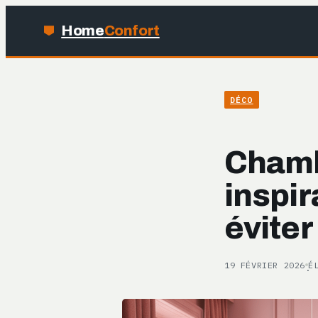
Home
Confort
DÉCO
Chambr
inspir
éviter
19 FÉVRIER 2026
É
·