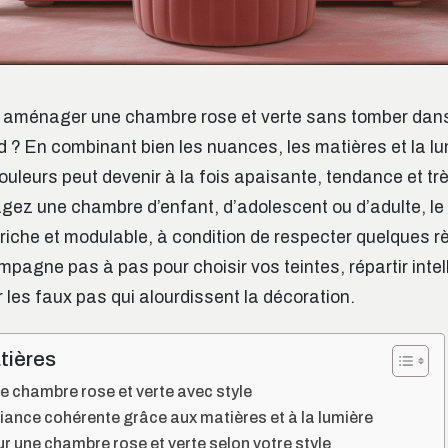
 aménager une chambre rose et verte sans tomber dans 
d ? En combinant bien les nuances, les matières et la lu
ouleurs peut devenir à la fois apaisante, tendance et tr
z une chambre d’enfant, d’adolescent ou d’adulte, le d
 riche et modulable, à condition de respecter quelques r
pagne pas à pas pour choisir vos teintes, répartir inte
r les faux pas qui alourdissent la décoration.
tières
 chambre rose et verte avec style
ance cohérente grâce aux matières et à la lumière
r une chambre rose et verte selon votre style