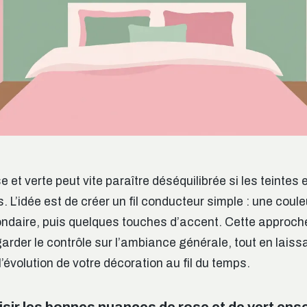
et verte peut vite paraître déséquilibrée si les teintes 
. L’idée est de créer un fil conducteur simple : une coul
ndaire, puis quelques touches d’accent. Cette approch
rder le contrôle sur l’ambiance générale, tout en laissa
 l’évolution de votre décoration au fil du temps.
ir les bonnes nuances de rose et de vert ens