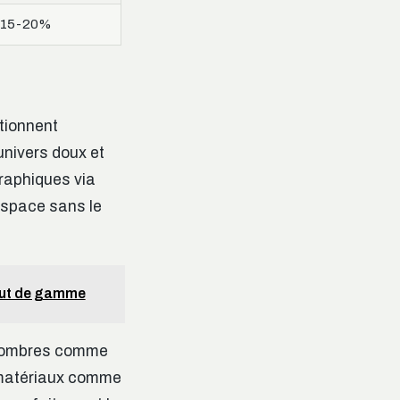
15-20%
t
ctionnent
univers doux et
raphiques via
espace sans le
haut de gamme
s sombres comme
s matériaux comme