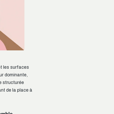
et les surfaces
eur dominante,
e structurée
nt de la place à
emble