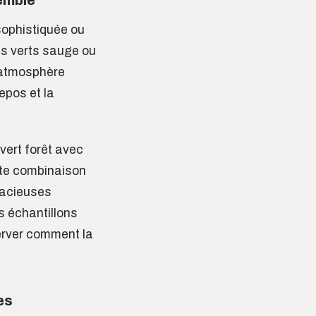
ophistiquée ou
es verts sauge ou
e atmosphère
epos et la
vert forêt avec
tte combinaison
pacieuses
os échantillons
server comment la
es