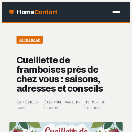
Home
Confort
MAISON
JARDINAGE
BRICOLAGE
Cueillette de
JARDINAGE
framboises près de
chez vous : saisons,
DÉCO
adresses et conseils
18 FÉVRIER
ÉLÉONORE VANIER-
13 MIN DE
·
·
2026
PICHON
LECTURE