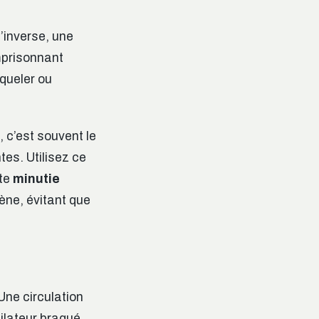
’inverse, une
emprisonnant
aqueler ou
 c’est souvent le
tes. Utilisez ce
tte
minutie
ène, évitant que
 Une circulation
ilateur braqué