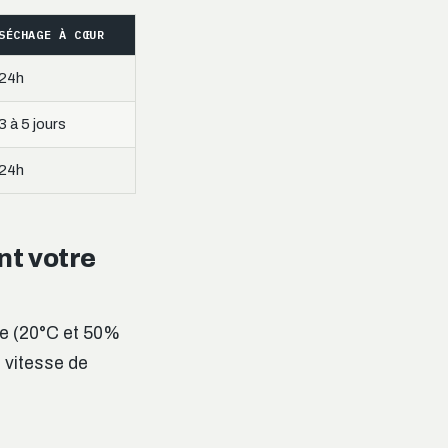
SÉCHAGE À CŒUR
24h
3 à 5 jours
24h
nt votre
re (20°C et 50%
a vitesse de