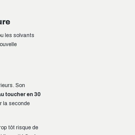
ure
ou les solvants
ouvelle
érieurs. Son
u toucher en 30
er la seconde
op tôt risque de