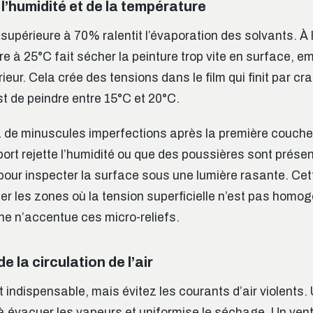
 l’humidité et de la température
upérieure à 70% ralentit l’évaporation des solvants. À l
re à 25°C fait sécher la peinture trop vite en surface, 
érieur. Cela crée des tensions dans le film qui finit par cr
est de peindre entre 15°C et 20°C.
 de minuscules imperfections après la première couche,
ort rejette l’humidité ou que des poussières sont présen
pour inspecter la surface sous une lumière rasante. Ce
er les zones où la tension superficielle n’est pas homog
e n’accentue ces micro-reliefs.
e la circulation de l’air
t indispensable, mais évitez les courants d’air violents.
 à évacuer les vapeurs et uniformise le séchage. Un vent