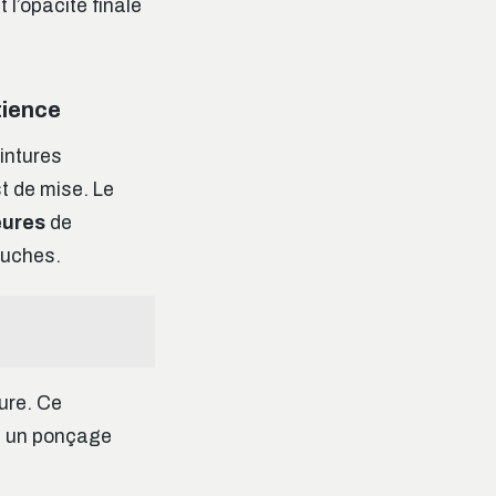
 l’opacité finale
atience
intures
st de mise. Le
eures
de
ouches.
ture. Ce
ns un ponçage