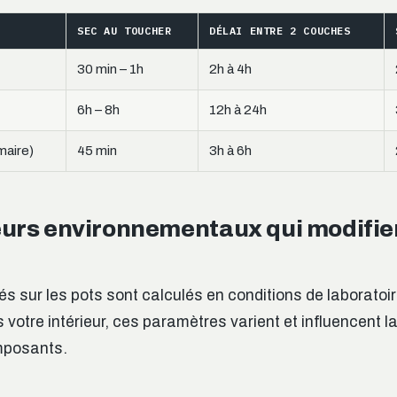
SEC AU TOUCHER
DÉLAI ENTRE 2 COUCHES
30 min – 1h
2h à 4h
6h – 8h
12h à 24h
maire)
45 min
3h à 6h
eurs environnementaux qui modifie
és sur les pots sont calculés en conditions de laboratoi
 votre intérieur, ces paramètres varient et influencent l
mposants.