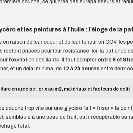
première couche, ce qui crée des surépaisseurs et réduit
céro et les peintures à l’huile : l’éloge de la p
en raison de leur odeur et de leur teneur en COV, les pe
 restent prisées pour leur résistance. Ici, la patience e
ur l’oxydation des liants. Il faut compter
entre 6 et 8 h
er, et un délai minimal de
12 à 24 heures
entre deux c
iture en ardoise : prix au m2, matériaux et facteurs de coût
 couche trop vite sur une glycéro fait « friser » la pein
, semblable à une peau de fruit, est irrécupérable sa
chage total.