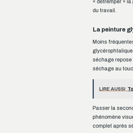
« détremper » la 
du travail.
La peinture gly
Moins fréquentes 
glycérophtaliques
séchage repose s
séchage au touch
LIRE AUSSI
To
Passer la seconde
phénomène visuel
complet après sé