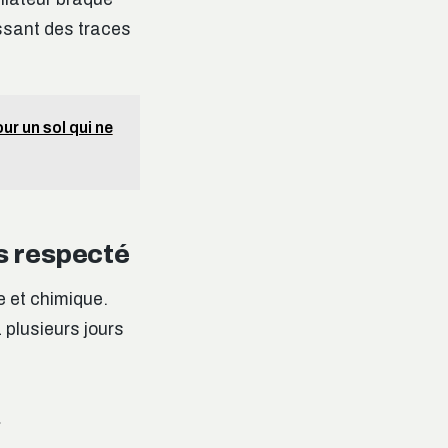
ssant des traces
r un sol qui ne
as respecté
e et chimique.
z plusieurs jours
»