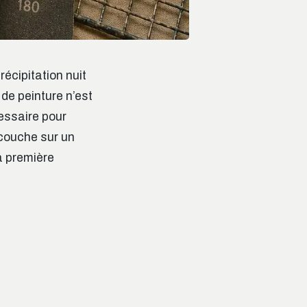
écipitation nuit
 de peinture n’est
essaire pour
 couche sur un
a première