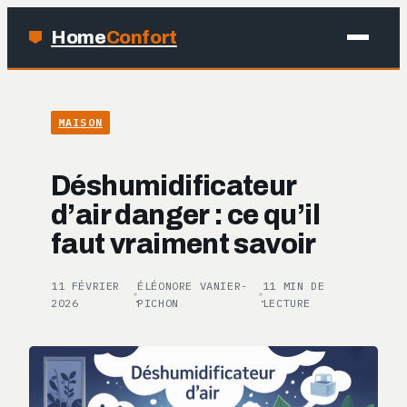
Home
Confort
MAISON
MAISON
BRICOLAGE
Déshumidificateur
JARDINAGE
d’air danger : ce qu’il
faut vraiment savoir
DÉCO
11 FÉVRIER
ÉLÉONORE VANIER-
11 MIN DE
·
·
2026
PICHON
LECTURE