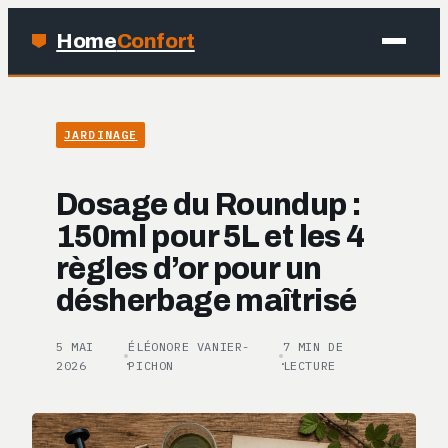
Home
Confort
MAISON
JARDINAGE
BRICOLAGE
Dosage du Roundup :
JARDINAGE
150ml pour 5L et les 4
règles d’or pour un
DÉCO
désherbage maîtrisé
5 MAI
ÉLÉONORE VANIER-
7 MIN DE
·
·
2026
PICHON
LECTURE