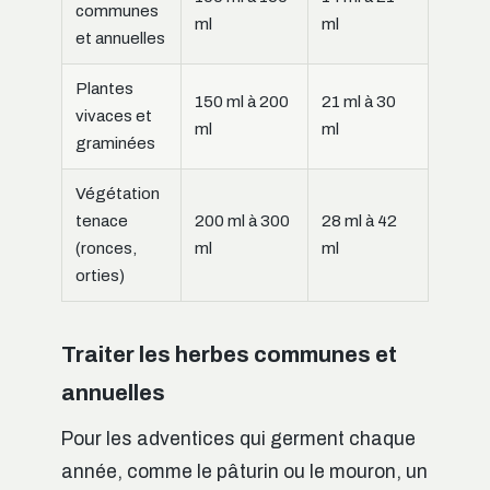
communes
ml
ml
et annuelles
Plantes
150 ml à 200
21 ml à 30
vivaces et
ml
ml
graminées
Végétation
tenace
200 ml à 300
28 ml à 42
(ronces,
ml
ml
orties)
Traiter les herbes communes et
annuelles
Pour les adventices qui germent chaque
année, comme le pâturin ou le mouron, un