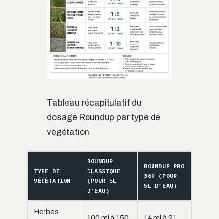
Tableau récapitulatif du
dosage Roundup par type de
végétation
ROUNDUP
ROUNDUP PRO
TYPE DE
CLASSIQUE
360 (POUR
VÉGÉTATION
(POUR 5L
5L D’EAU)
D’EAU)
Herbes
100 ml à 150
14 ml à 21