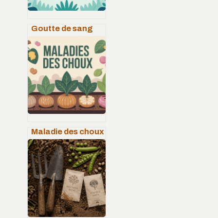
Goutte de sang
plante : entretien,
floraison et
conseils pour la
réussir
Maladie des choux
en images :
reconnaître,
traiter et prévenir