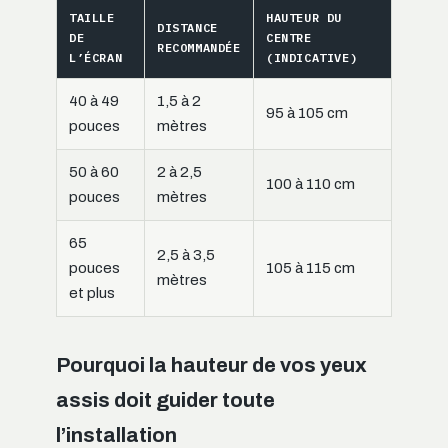
TAILLE
HAUTEUR DU
DISTANCE
DE
CENTRE
RECOMMANDÉE
L’ÉCRAN
(INDICATIVE)
40 à 49
1,5 à 2
95 à 105 cm
pouces
mètres
50 à 60
2 à 2,5
100 à 110 cm
pouces
mètres
65
2,5 à 3,5
pouces
105 à 115 cm
mètres
et plus
Pourquoi la hauteur de vos yeux
assis doit guider toute
l’installation