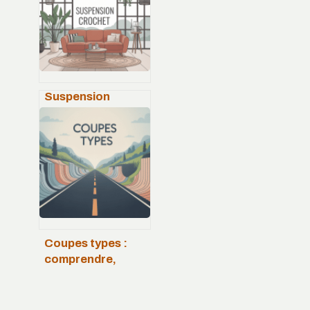
Suspension
crochet :
comment choisir
et utiliser ces
fixations
astucieuses
Coupes types :
comprendre,
choisir et
appliquer ces
références