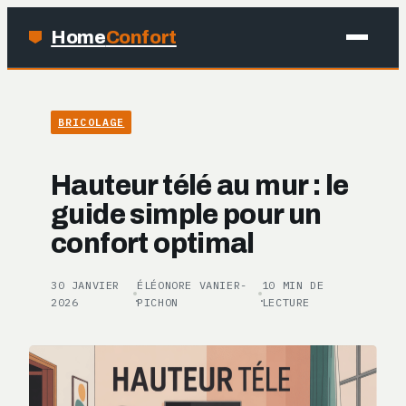
Home
Confort
MAISON
BRICOLAGE
BRICOLAGE
Hauteur télé au mur : le
JARDINAGE
guide simple pour un
confort optimal
DÉCO
30 JANVIER
ÉLÉONORE VANIER-
10 MIN DE
·
·
2026
PICHON
LECTURE