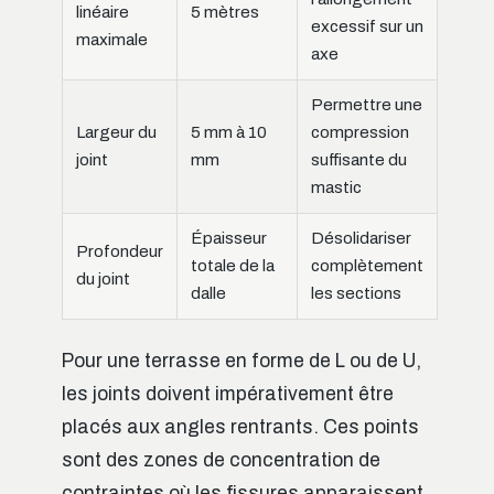
linéaire
5 mètres
excessif sur un
maximale
axe
Permettre une
Largeur du
5 mm à 10
compression
joint
mm
suffisante du
mastic
Épaisseur
Désolidariser
Profondeur
totale de la
complètement
du joint
dalle
les sections
Pour une terrasse en forme de L ou de U,
les joints doivent impérativement être
placés aux angles rentrants. Ces points
sont des zones de concentration de
contraintes où les fissures apparaissent