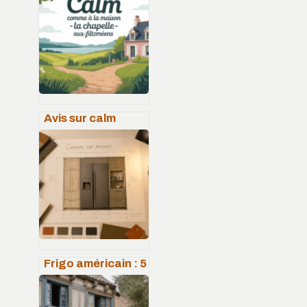
Avis sur calm
comme à la
maison la
chapelle-aux-
filtzméens : ce
qu’il faut vraiment
savoir
Frigo américain : 5
astuces pour
l’intégrer sans