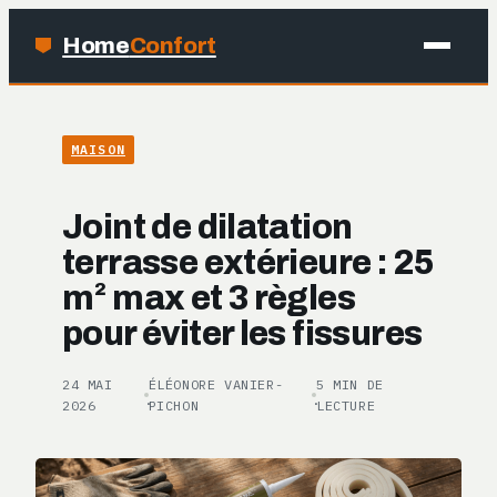
Home
Confort
MAISON
MAISON
BRICOLAGE
Joint de dilatation
JARDINAGE
terrasse extérieure : 25
m² max et 3 règles
DÉCO
pour éviter les fissures
24 MAI
ÉLÉONORE VANIER-
5 MIN DE
·
·
2026
PICHON
LECTURE