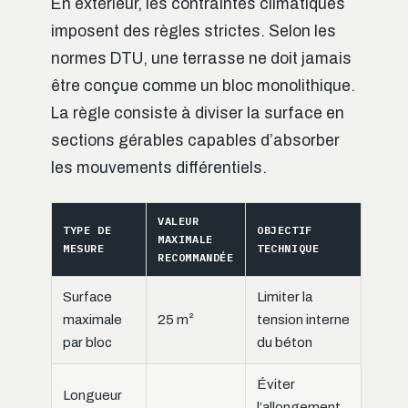
En extérieur, les contraintes climatiques
imposent des règles strictes. Selon les
normes DTU, une terrasse ne doit jamais
être conçue comme un bloc monolithique.
La règle consiste à diviser la surface en
sections gérables capables d’absorber
les mouvements différentiels.
VALEUR
TYPE DE
OBJECTIF
MAXIMALE
MESURE
TECHNIQUE
RECOMMANDÉE
Surface
Limiter la
maximale
25 m²
tension interne
par bloc
du béton
Éviter
Longueur
l’allongement