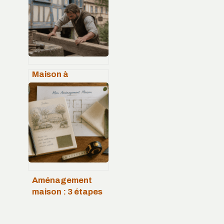
rompre
l’alignement de
votre cuisine
Maison à
colombage :
comprendre
l’ossature bois et
les secrets de sa
longévité
Aménagement
maison : 3 étapes
pour transformer
vos espaces sans