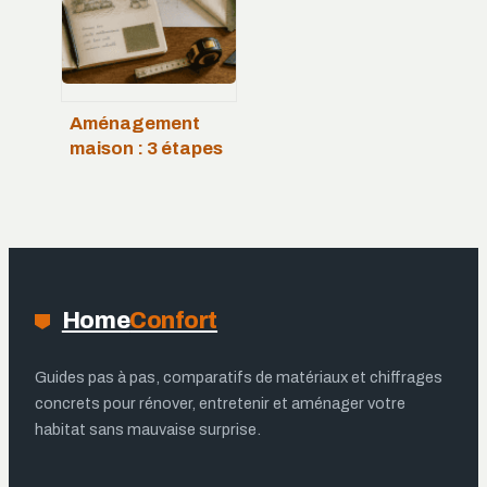
longévité
Aménagement
maison : 3 étapes
pour transformer
vos espaces sans
dépasser votre
budget
Home
Confort
Guides pas à pas, comparatifs de matériaux et chiffrages
concrets pour rénover, entretenir et aménager votre
habitat sans mauvaise surprise.