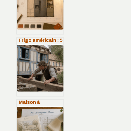
filtzméens : ce
qu’il faut vraiment
savoir
Frigo américain : 5
astuces pour
l’intégrer sans
rompre
l’alignement de
votre cuisine
Maison à
colombage :
comprendre
l’ossature bois et
les secrets de sa