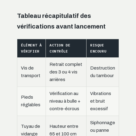
Tableau récapitulatif des
vérifications avant lancement
ÉLÉMENT À
ACTION DE
RISQUE
VÉRIFIER
CONTRÔLE
ENCOURU
Retrait complet
Vis de
Destruction
des 3 ou 4 vis
transport
du tambour
arrières
Vérification au
Vibrations
Pieds
niveau à bulle +
et bruit
réglables
contre-écrous
excessif
Siphonnage
Tuyau de
Hauteur entre
ou panne
vidange
65 et 100 cm