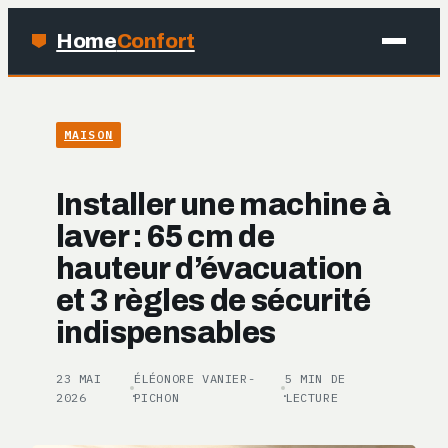
Home
Confort
MAISON
MAISON
BRICOLAGE
Installer une machine à
JARDINAGE
laver : 65 cm de
hauteur d’évacuation
DÉCO
et 3 règles de sécurité
indispensables
23 MAI
ÉLÉONORE VANIER-
5 MIN DE
·
·
2026
PICHON
LECTURE