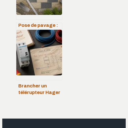
Pose de pavage :
2 % de pente et 3
secrets de
compactage pour
un sol qui ne
bouge pas
Brancher un
télérupteur Hager
: schéma de
câblage et étapes
de montage