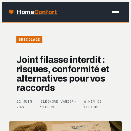
Home
Confort
MAISON
BRICOLAGE
BRICOLAGE
Joint filasse interdit :
JARDINAGE
risques, conformité et
alternatives pour vos
DÉCO
raccords
22 JUIN
ÉLÉONORE VANIER-
6 MIN DE
·
·
2026
PICHON
LECTURE