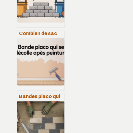
Combien de sac
de béton tout prêt
pour 1 m2 : le
calcul simple
Bandes placo qui
se décolle après
peinture : causes,
solutions et
prévention