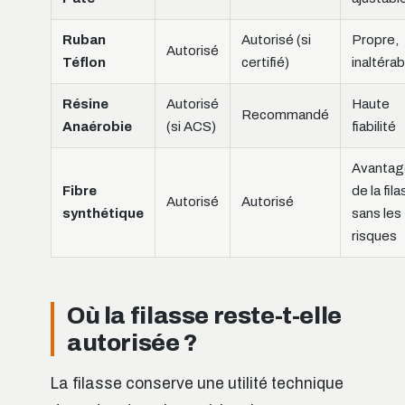
Ruban
Autorisé (si
Propre,
Autorisé
Téflon
certifié)
inaltérab
Résine
Autorisé
Haute
Recommandé
Anaérobie
(si ACS)
fiabilité
Avantag
Fibre
de la fil
Autorisé
Autorisé
synthétique
sans les
risques
Où la filasse reste-t-elle
autorisée ?
La filasse conserve une utilité technique