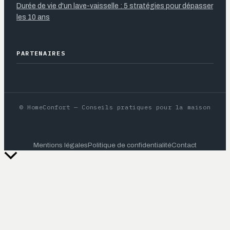
Durée de vie d'un lave-vaisselle : 5 stratégies pour dépasser
les 10 ans
PARTENAIRES
© HomeConfort — Conseils pratiques pour la maison
Mentions légales
Politique de confidentialité
Contact
Retour
en
haut