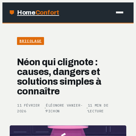
Home
Confort
MAISON
BRICOLAGE
BRICOLAGE
Néon qui clignote :
JARDINAGE
causes, dangers et
solutions simples à
DÉCO
connaître
11 FÉVRIER
ÉLÉONORE VANIER-
11 MIN DE
·
·
2026
PICHON
LECTURE