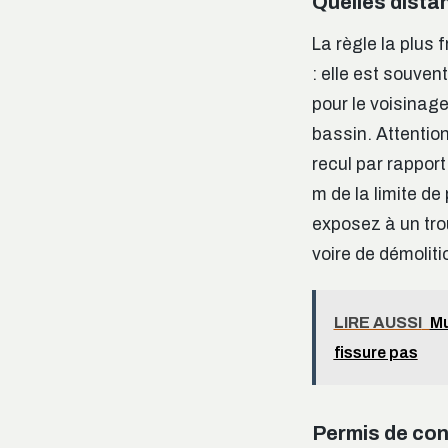
Quelles distan
La règle la plus 
: elle est souven
pour le voisinage
bassin. Attention
recul par rapport
m de la limite d
exposez à un tro
voire de démoliti
LIRE AUSSI
Mu
fissure pas
Permis de cons