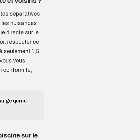
té et voisins ?
mites séparatives
r les nuisances
e directe sur le
doit respecter ce
 à seulement 1,5
, vous vous
n conformité,
lange qui ne
iscine sur le