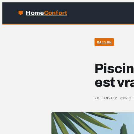
Home
Confort
MAISON
Piscin
est vr
28 JANVIER 2026
É
·