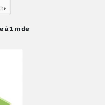
cine
e à 1 m de