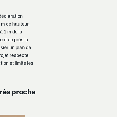
déclaration
0 m de hauteur,
à 1 m de la
ont de près la
ssier un plan de
rojet respecte
ion et limite les
très proche