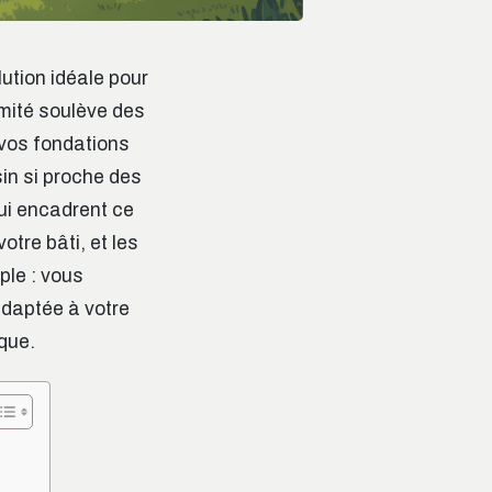
ution idéale pour
imité soulève des
 vos fondations
in si proche des
qui encadrent ce
tre bâti, et les
ple : vous
adaptée à votre
sque.