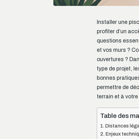
Installer une pis
profiter d’un acc
questions essent
et vos murs ? Co
ouvertures ? Dan
type de projet, l
bonnes pratiques 
permettre de déc
terrain et à votr
Table des ma
Distances léga
Enjeux techniq