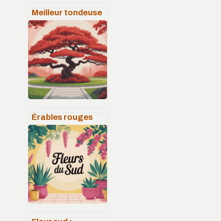
Meilleur tondeuse
tracteur :
comparatif,
conseils et erreurs
à éviter
Érables rouges
japonais :
variétés,
plantation et
soins pour un
jardin d’exception