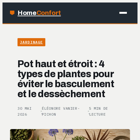
Home
Confort
MAISON
JARDINAGE
BRICOLAGE
Pot haut et étroit : 4
JARDINAGE
types de plantes pour
éviter le basculement
DÉCO
et le dessèchement
30 MAI
ÉLÉONORE VANIER-
5 MIN DE
·
·
2026
PICHON
LECTURE