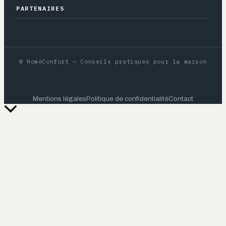
PARTENAIRES
© HomeConfort — Conseils pratiques pour la maison
Mentions légales
Politique de confidentialité
Contact
Retour
en
haut