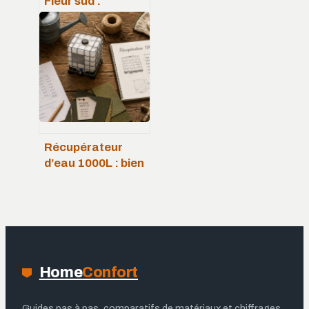
Fleur sud :
inspirations,
significations et
idées déco
naturelles
Récupérateur
d’eau 1000L : bien
choisir entre cuve
IBC, modèle
souple et
raccordements
Home
Confort
Guides pas à pas, comparatifs de matériaux et chiffrages