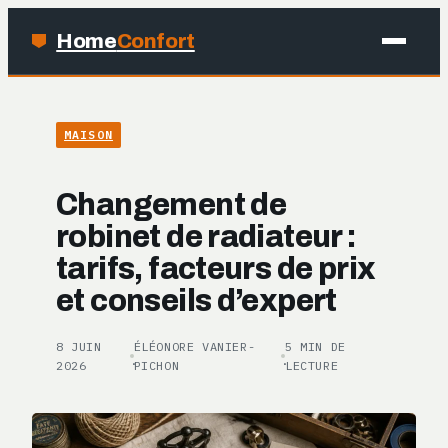
Home
Confort
MAISON
MAISON
BRICOLAGE
Changement de
JARDINAGE
robinet de radiateur :
tarifs, facteurs de prix
DÉCO
et conseils d’expert
8 JUIN
ÉLÉONORE VANIER-
5 MIN DE
·
·
2026
PICHON
LECTURE