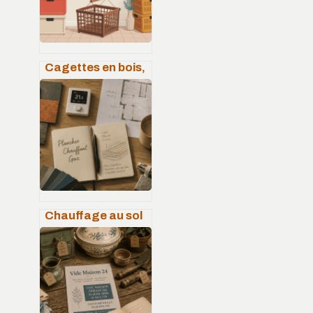
Cagettes en bois,
plastique ou
carton : comment
bien choisir et
utiliser
Chauffage au sol
gaz : confort
thermique, gain
d’espace et
économies
d’énergie