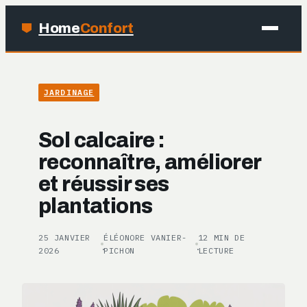
Home
Confort
MAISON
JARDINAGE
BRICOLAGE
Sol calcaire :
JARDINAGE
reconnaître, améliorer
et réussir ses
DÉCO
plantations
25 JANVIER
ÉLÉONORE VANIER-
12 MIN DE
·
·
2026
PICHON
LECTURE