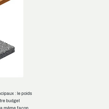
cipaux : le poids
otre budget
e la même façon