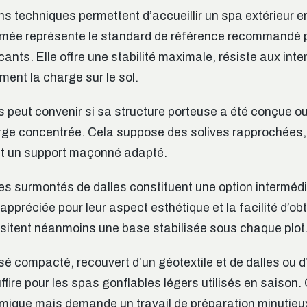
ns techniques permettent d’accueillir un spa extérieur en
rmée représente le standard de référence recommandé p
icants. Elle offre une stabilité maximale, résiste aux int
ment la charge sur le sol.
s peut convenir si sa structure porteuse a été conçue o
arge concentrée. Cela suppose des solives rapprochées
t un support maçonné adapté.
les surmontés de dalles constituent une option intermédi
appréciée pour leur aspect esthétique et la facilité d’ob
essitent néanmoins une base stabilisée sous chaque plot
isé compacté, recouvert d’un géotextile et de dalles ou d
ffire pour les spas gonflables légers utilisés en saison. 
mique mais demande un travail de préparation minutieu