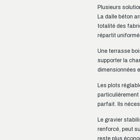
Plusieurs solutio
La dalle béton a
totalité des fabr
répartit uniformé
Une terrasse boi
supporter la ch
dimensionnées e
Les plots réglab
particulièrement 
parfait. Ils néc
Le gravier stabil
renforcé, peut su
reste plus écono