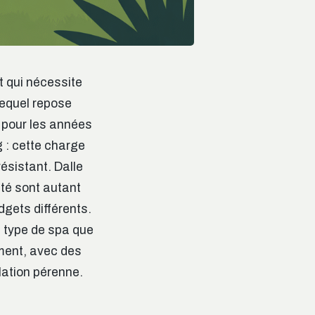
t qui nécessite
lequel repose
it pour les années
g : cette charge
ésistant. Dalle
té sont autant
gets différents.
e type de spa que
ment, avec des
lation pérenne.