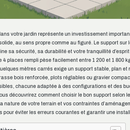
 dans votre jardin représente un investissement importan
solide, au sens propre comme au figuré. Le support sur 
ne sa sécurité, sa durabilité et votre tranquillité d’espr
e 4 places rempli pèse facilement entre 1 200 et 1 800 k
uelques mètres carrés exige un support stable, plan et r
rasse bois renforcée, plots réglables ou gravier compac
sibles, chacune adaptée à des configurations et des bud
ous découvrirez comment choisir le bon support selon l
a nature de votre terrain et vos contraintes d’aménage
 pour éviter les erreurs courantes et garantir une instal