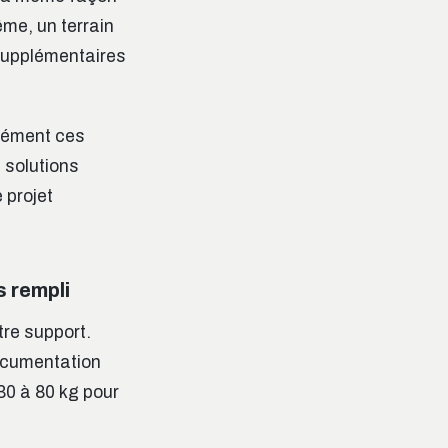
ême, un terrain
supplémentaires
isément ces
 solutions
 projet
s rempli
tre support.
ocumentation
30 à 80 kg pour