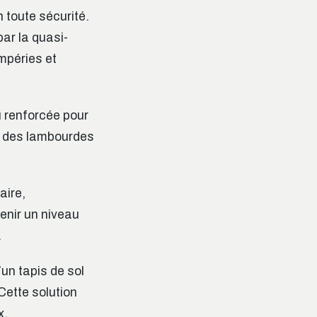
 toute sécurité.
ar la quasi-
empéries et
u renforcée pour
, des lambourdes
aire,
tenir un niveau
.
’un tapis de sol
Cette solution
x.