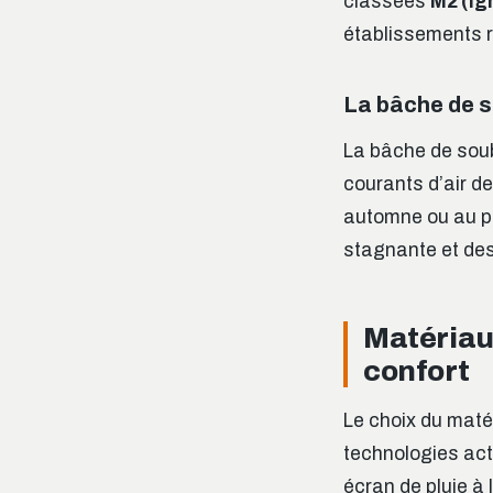
classées
M2 (ig
établissements r
La bâche de s
La bâche de soub
courants d’air d
automne ou au pr
stagnante et des
Matériaux
confort
Le choix du maté
technologies act
écran de pluie à