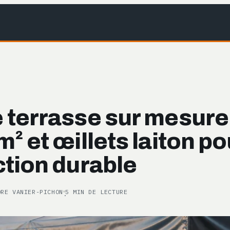
 terrasse sur mesure 
² et œillets laiton p
ction durable
ORE VANIER-PICHON
5 MIN DE LECTURE
·