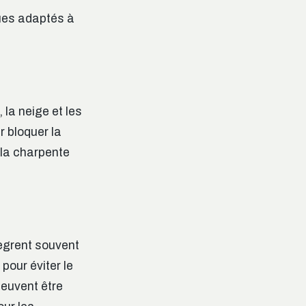
ues adaptés à
 la neige et les
 bloquer la
 la charpente
tègrent souvent
pour éviter le
peuvent être