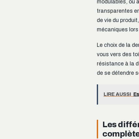
modulables, ou al
transparentes en
de vie du produit
mécaniques lors
Le choix de la d
vous vers des t
résistance à la d
de se détendre so
LIRE AUSSI
Es
Les diff
complèt