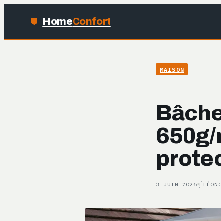
Home
Confort
MAISON
Bâche
650g/m
prote
3 JUIN 2026
ÉLÉON
·