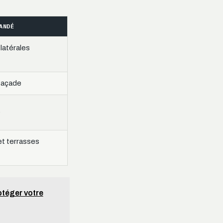
ANDÉ
 latérales
façade
é
et terrasses
otéger votre