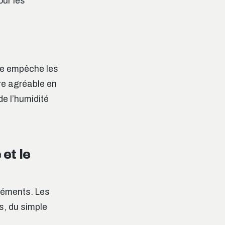
our les
lle empêche les
ure agréable en
e l’humidité
 et le
léments. Les
s, du simple