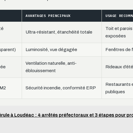
AVANTAGES PRINCIPAUX
USAGE RECOMM
té
Toit et parois
Ultra-résistant, étanchéité totale
exposées
sparent)
Luminosité, vue dégagée
Fenêtres de 
Ventilation naturelle, anti-
rée
Rideaux d’ét
éblouissement
Restaurants 
/M2
Sécurité incendie, conformité ERP
publiques
rule à Loudéac : 4 arrêtés préfectoraux et 3 étapes pour pr