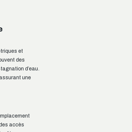
e
triques et
ouvent des
stagnation d’eau.
, assurant une
l’emplacement
r des accès