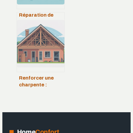
Réparation de
transmission
hydrostatique de
tondeuse : guide
complet et erreurs
à éviter
Renforcer une
charpente :
méthodes fiables,
coûts et erreurs à
éviter
Home
Confort