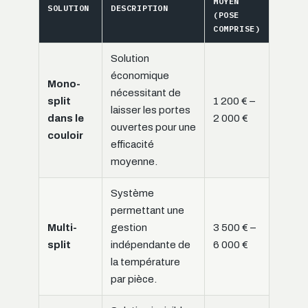
MOYEN
SOLUTION
DESCRIPTION
(POSE
COMPRISE)
Solution
économique
Mono-
nécessitant de
split
1 200 € –
laisser les portes
dans le
2 000 €
ouvertes pour une
couloir
efficacité
moyenne.
Système
permettant une
Multi-
gestion
3 500 € –
split
indépendante de
6 000 €
la température
par pièce.