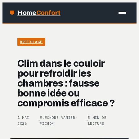
Home
Confort
MAISON
BRICOLAGE
BRICOLAGE
Clim dans le couloir
JARDINAGE
pour refroidir les
chambres : fausse
DÉCO
bonne idée ou
compromis efficace ?
1 MAI
ÉLÉONORE VANIER-
5 MIN DE
·
·
2026
PICHON
LECTURE