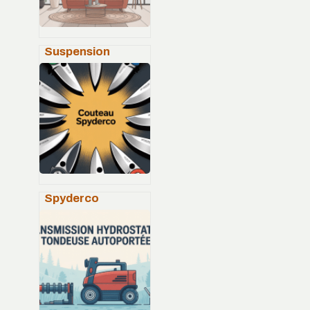
Suspension
crochet :
comment choisir
et utiliser ces
fixations
astucieuses
Spyderco
couteaux et
accessoires
comment choisir
et bien les utiliser