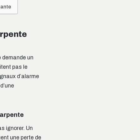
mante
arpente
ale demande un
itent pas le
ignaux d’alarme
 d’une
charpente
as ignorer. Un
uent une perte de