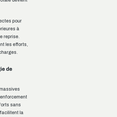
totale devient
ectes pour
rieures à
e reprise.
 les efforts,
 charges.
ie de
 massives
 renforcement
forts sans
acilitent la