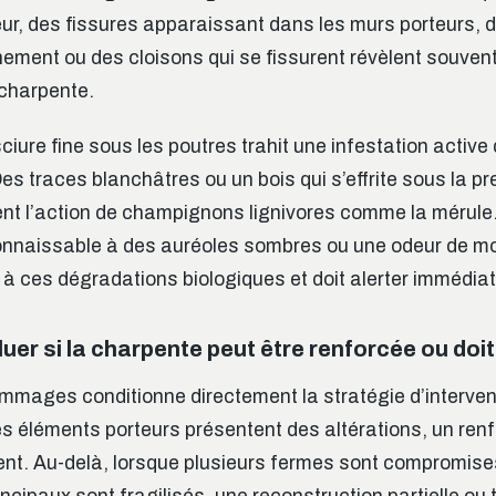
érieur, des fissures apparaissant dans les murs porteurs, 
ement ou des cloisons qui se fissurent révèlent souven
charpente.
iure fine sous les poutres trahit une infestation active
 Des traces blanchâtres ou un bois qui s’effrite sous la p
ent l’action de champignons lignivores comme la mérule.
onnaissable à des auréoles sombres ou une odeur de moi
e à ces dégradations biologiques et doit alerter immédia
r si la charpente peut être renforcée ou doit 
mmages conditionne directement la stratégie d’interven
 éléments porteurs présentent des altérations, un ren
ent. Au-delà, lorsque plusieurs fermes sont compromise