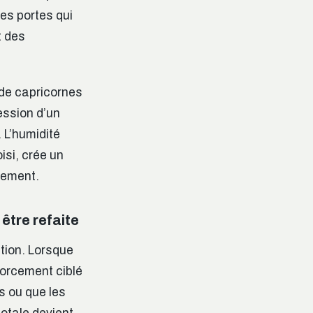
des portes qui
t des
 de capricornes
ression d’un
 L’humidité
si, crée un
tement.
être refaite
tion. Lorsque
forcement ciblé
s ou que les