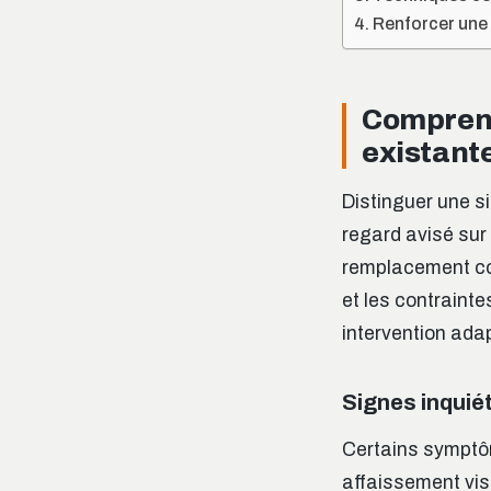
Renforcer une
Comprend
existant
Distinguer une s
regard avisé sur 
remplacement com
et les contraint
intervention ada
Signes inquiét
Certains symptôm
affaissement vis