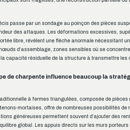
cipaux sont fragilisés, une reconstruction partielle ou 
récis passe par un sondage au poinçon des pièces susp
ndeur des attaques. Les déformations excessives, supé
ortée libre, révèlent une flèche anormale nécessitant un
 nœuds d’assemblage, zones sensibles où se concentrent
la capacité résiduelle de la structure à transmettre les
ype de charpente influence beaucoup la stratég
aditionnelle à fermes triangulées, composée de pièces
enons-mortaises, offre de nombreuses possibilités de
ctions généreuses permettent souvent d’ajouter des ren
uilibre global. Les appuis directs sur les murs porteurs f