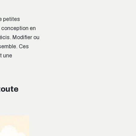
e petites
a conception en
écis. Modifier ou
nsemble. Ces
t une
toute