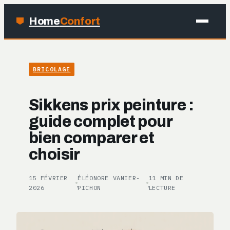
Home
Confort
MAISON
BRICOLAGE
BRICOLAGE
Sikkens prix peinture :
JARDINAGE
guide complet pour
bien comparer et
DÉCO
choisir
15 FÉVRIER
ÉLÉONORE VANIER-
11 MIN DE
·
·
2026
PICHON
LECTURE