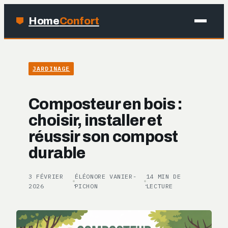
Home
Confort
MAISON
JARDINAGE
BRICOLAGE
Composteur en bois :
JARDINAGE
choisir, installer et
réussir son compost
DÉCO
durable
3 FÉVRIER
ÉLÉONORE VANIER-
14 MIN DE
·
·
2026
PICHON
LECTURE