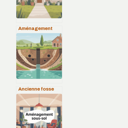
Aménagement
devant maison
pas cher : 15 idées
faciles à copier
Ancienne fosse
septique schéma :
comprendre,
diagnostiquer et
mettre aux
normes