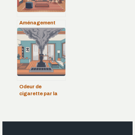
Aménagement
sous-sol avant
après : idées,
budget et erreurs
à éviter
Odeur de
cigarette par la
vmc du voisin :
solutions légales
et efficaces