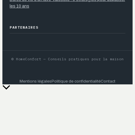
les 10 ans
PARTENAIRES
© HomeConfort — Conseils pratiques pour la maison
Mentions légales
Politique de confidentialité
Contact
Retour
en
haut