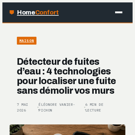
Home
Confort
MAISON
MAISON
BRICOLAGE
Détecteur de fuites
JARDINAGE
d’eau : 4 technologies
pour localiser une fuite
DÉCO
sans démolir vos murs
7 MAI
ÉLÉONORE VANIER-
6 MIN DE
·
·
2026
PICHON
LECTURE