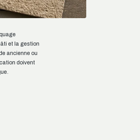
asquage
ti et la gestion
ade ancienne ou
cation doivent
que.