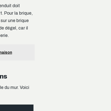
enduit doit
. Pour la brique,
) sur une brique
e dégel, car il
erie.
 maison
ons
le du mur. Voici