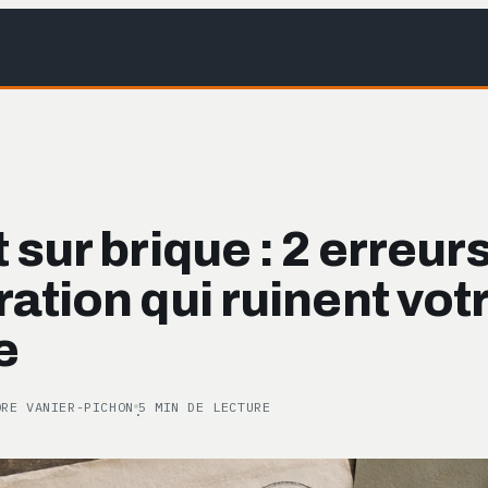
 sur brique : 2 erreur
ation qui ruinent vot
e
ORE VANIER-PICHON
5 MIN DE LECTURE
·