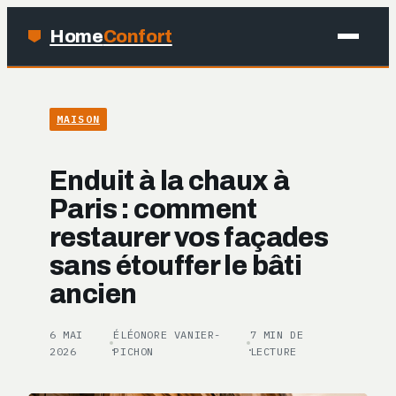
Home
Confort
MAISON
MAISON
BRICOLAGE
Enduit à la chaux à
JARDINAGE
Paris : comment
restaurer vos façades
DÉCO
sans étouffer le bâti
ancien
6 MAI
ÉLÉONORE VANIER-
7 MIN DE
·
·
2026
PICHON
LECTURE