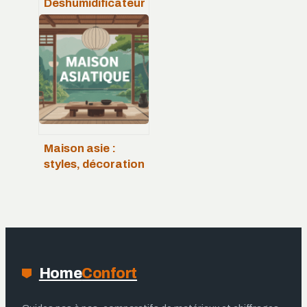
Déshumidificateur
d’air danger : ce
qu’il faut vraiment
savoir
Maison asie :
styles, décoration
et inspirations
pour un intérieur
zen
Home
Confort