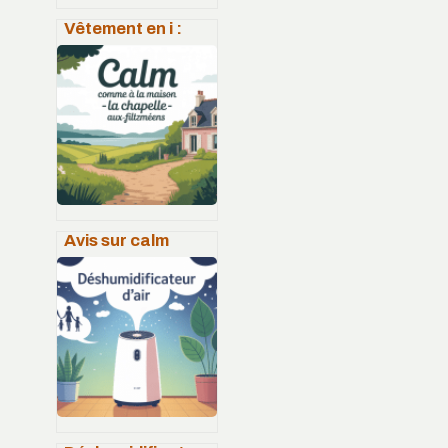
Vêtement en i :
liste complète,
idées de style et
exemples
tendance
Avis sur calm
comme à la
maison la
chapelle-aux-
filtzméens : ce
qu’il faut vraiment
savoir