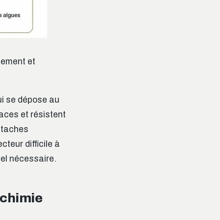
lement et
ui se dépose au
aces et résistent
 taches
cteur difficile à
uel nécessaire.
 chimie