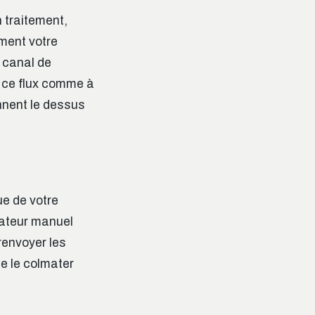
n traitement,
ement votre
e canal de
à ce flux comme à
ennent le dessus
ue de votre
rateur manuel
renvoyer les
de le colmater