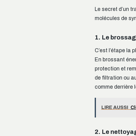
Le secret d’un tr
molécules de syn
1. Le brossage
C’est l’étape la 
En brossant éner
protection et r
de filtration ou 
comme derrière le
LIRE AUSSI
Cl
2. Le nettoyag