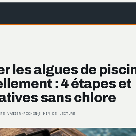
r les algues de pisci
llement : 4 étapes et
atives sans chlore
ORE VANIER-PICHON
5 MIN DE LECTURE
·