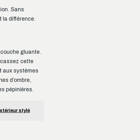
tion. Sans
 la différence.
e couche gluante.
s cassez cette
et aux systèmes
ones d’ombre,
es pépinières.
xtérieur stylé