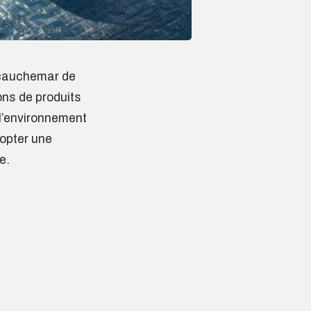
e cauchemar de
dons de produits
 l’environnement
dopter une
e.