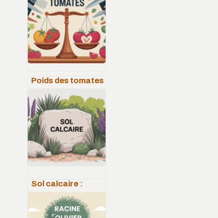
Poids des tomates
: tableaux,
rendements et
repères pratiques
au jardin
Sol calcaire :
reconnaître,
améliorer et
réussir ses