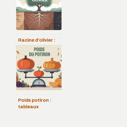
plantations
Racine d’olivier :
bienfaits,
utilisations et
précautions à
connaître
Poids potiron :
tableaux
pratiques,
rendements et
portions à