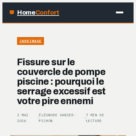
Home
Confort
MAISON
JARDINAGE
BRICOLAGE
Fissure sur le
JARDINAGE
couvercle de pompe
piscine : pourquoi le
DÉCO
serrage excessif est
votre pire ennemi
3 MAI
ÉLÉONORE VANIER-
7 MIN DE
·
·
2026
PICHON
LECTURE