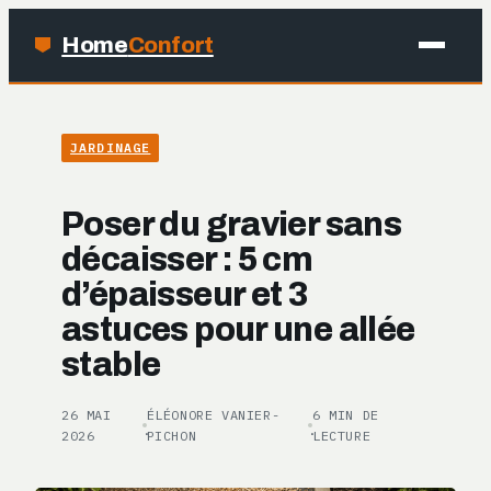
Home
Confort
MAISON
JARDINAGE
BRICOLAGE
Poser du gravier sans
JARDINAGE
décaisser : 5 cm
d’épaisseur et 3
DÉCO
astuces pour une allée
stable
26 MAI
ÉLÉONORE VANIER-
6 MIN DE
·
·
2026
PICHON
LECTURE