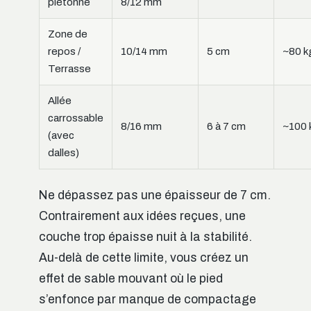
piétonne
8/12 mm
Zone de
repos /
10/14 mm
5 cm
~80 k
Terrasse
Allée
carrossable
8/16 mm
6 à 7 cm
~100 
(avec
dalles)
Ne dépassez pas une épaisseur de 7 cm.
Contrairement aux idées reçues, une
couche trop épaisse nuit à la stabilité.
Au-delà de cette limite, vous créez un
effet de sable mouvant où le pied
s’enfonce par manque de compactage