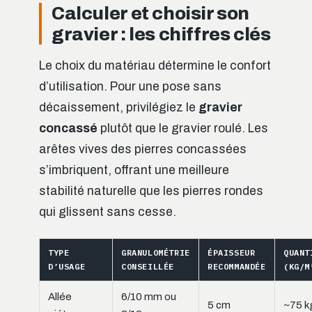
Calculer et choisir son
gravier : les chiffres clés
Le choix du matériau détermine le confort
d’utilisation. Pour une pose sans
décaissement, privilégiez le
gravier
concassé
plutôt que le gravier roulé. Les
arêtes vives des pierres concassées
s’imbriquent, offrant une meilleure
stabilité naturelle que les pierres rondes
qui glissent sans cesse.
TYPE
GRANULOMÉTRIE
ÉPAISSEUR
QUANT
D’USAGE
CONSEILLÉE
RECOMMANDÉE
(KG/M
Allée
6/10 mm ou
5 cm
~75 k