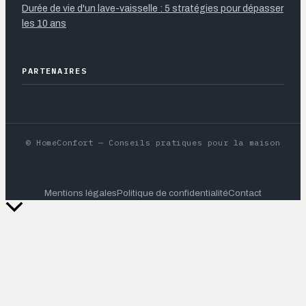
Durée de vie d'un lave-vaisselle : 5 stratégies pour dépasser
les 10 ans
PARTENAIRES
© HomeConfort — Conseils pratiques pour la maison
Mentions légales
Politique de confidentialité
Contact
Retour
en
haut