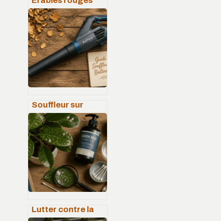
Érables rouges
japonais :
variétés,
plantation et
soins pour un
jardin d’exception
Souffleur sur
batterie : 3
critères
techniques pour
dompter les
feuilles mortes
sans effort
Lutter contre la
cochenille : 25°C,