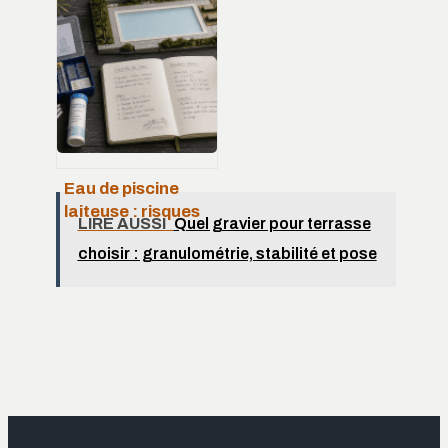
l’alerte rouge et 4
gestes pour
sauver vos
plantes
Eau de piscine
laiteuse : risques
LIRE AUSSI
Quel gravier pour terrasse
pour la santé et
choisir : granulométrie, stabilité et pose
guide pour
retrouver une eau
limpide