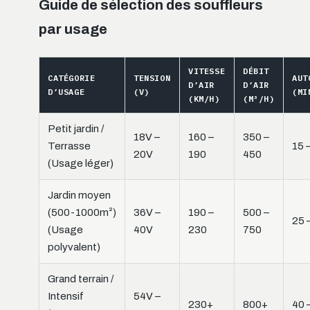
Guide de sélection des souffleurs
par usage
VITESSE
DÉBIT
CATÉGORIE
TENSION
AUT
D’AIR
D’AIR
D’USAGE
(V)
(MI
(KM/H)
(M³/H)
Petit jardin /
18V –
160 –
350 –
Terrasse
15 
20V
190
450
(Usage léger)
Jardin moyen
(500-1000m²)
36V –
190 –
500 –
25 
(Usage
40V
230
750
polyvalent)
Grand terrain /
Intensif
54V –
230+
800+
40 