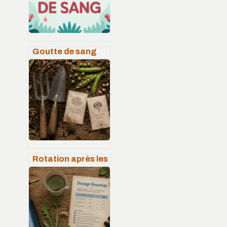
Goutte de sang
plante : entretien,
floraison et
conseils pour la
réussir
Rotation après les
pommes de terre :
5 cultures idéales
pour régénérer
votre sol