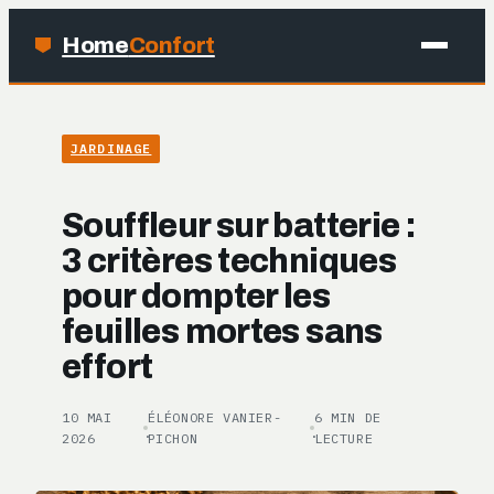
Home
Confort
MAISON
JARDINAGE
BRICOLAGE
Souffleur sur batterie :
JARDINAGE
3 critères techniques
pour dompter les
DÉCO
feuilles mortes sans
effort
10 MAI
ÉLÉONORE VANIER-
6 MIN DE
·
·
2026
PICHON
LECTURE