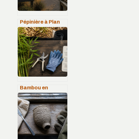
Pépinière à Plan
de Campagne : 40
000 m² de
végétaux et 3
réflexes pour
réussir votre
aménagement
Bambou en
extérieur : 3
gestes pour brider
ses rhizomes et
sublimer son
feuillage