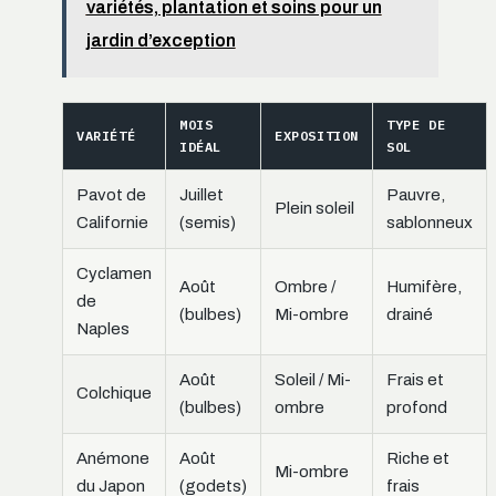
variétés, plantation et soins pour un
jardin d’exception
MOIS
TYPE DE
VARIÉTÉ
EXPOSITION
IDÉAL
SOL
Pavot de
Juillet
Pauvre,
Plein soleil
Californie
(semis)
sablonneux
Cyclamen
Août
Ombre /
Humifère,
de
(bulbes)
Mi-ombre
drainé
Naples
Août
Soleil / Mi-
Frais et
Colchique
(bulbes)
ombre
profond
Anémone
Août
Riche et
Mi-ombre
du Japon
(godets)
frais