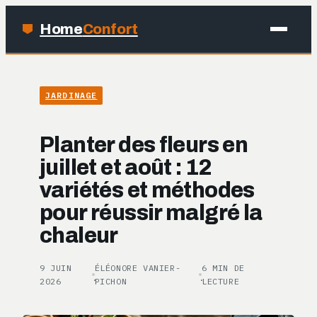
Home
Confort
MAISON
JARDINAGE
BRICOLAGE
Planter des fleurs en
JARDINAGE
juillet et août : 12
variétés et méthodes
DÉCO
pour réussir malgré la
chaleur
9 JUIN
ÉLÉONORE VANIER-
6 MIN DE
·
·
2026
PICHON
LECTURE