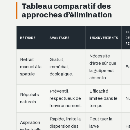
Tableau comparatif des
approches d’élimination
NI
MÉTHODE
AVANTAGES
INCONVÉNIENTS
DE
RI
Nécessite
Retrait
Gratuit,
d’être sûr que
manuel à la
immédiat,
Fa
la guêpe est
spatule
écologique.
absente.
Préventif,
Efficacité
Répulsifs
respectueux de
limitée dans le
Nu
naturels
l’environnement.
temps.
Rapide, limite la
Peut tuer la
Aspiration
dispersion des
larve
Fa
industrielle