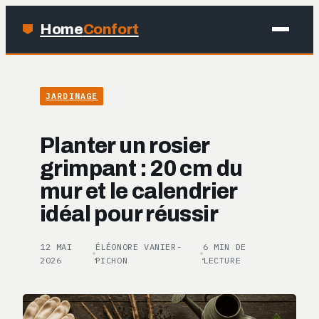
Home
Confort
MAISON
JARDINAGE
BRICOLAGE
Planter un rosier
JARDINAGE
grimpant : 20 cm du
mur et le calendrier
DÉCO
idéal pour réussir
12 MAI
ÉLÉONORE VANIER-
6 MIN DE
·
·
2026
PICHON
LECTURE