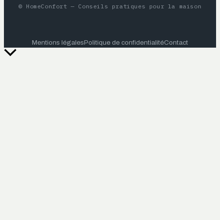
© HomeConfort — Conseils pratiques pour la maison
Mentions légales
Politique de confidentialité
Contact
Retour
en
haut