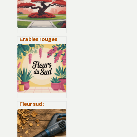
à éviter
Érables rouges
japonais :
variétés,
plantation et
soins pour un
jardin d’exception
Fleur sud :
inspirations,
significations et
idées déco
naturelles