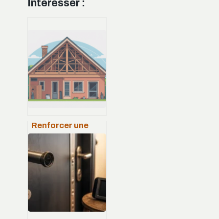
Intéresser :
Renforcer une
charpente :
méthodes fiables,
coûts et erreurs à
éviter