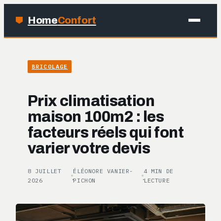
Home
Confort
MAISON
BRICOLAGE
BRICOLAGE
Prix climatisation
JARDINAGE
maison 100m2 : les
facteurs réels qui font
DÉCO
varier votre devis
8 JUILLET
ÉLÉONORE VANIER-
4 MIN DE
·
·
2026
PICHON
LECTURE