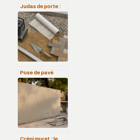
Judas de porte :
choisir entre
modèle optique et
numérique pour
sécuriser votre
entrée
Pose de pavé
autobloquant : 4
cm de sable et 2 %
de pente pour un
sol stable
Crépi muret : le