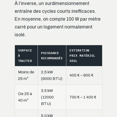
À l’inverse, un surdimensionnement
entraîne des cycles courts inefficaces.
En moyenne, on compte 100 W par mètre
carré pour un logement normalement
isolé.
SURFACE
ESTIMATION
PUISSANCE
À
PRIX MATÉRIEL
RECOMMANDÉE
TRAITER
SEUL
Moins de
2,5 kW
400 € – 900 €
25 m²
(9000 BTU)
3,5 kW
De 25 à
(12000
700 € – 1 400 €
40 m²
BTU)
5,0 kW