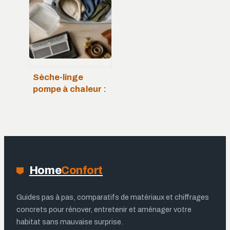
mobile, les deux
conditions pour
éviter la mairie
Sèche-linge
pompe à chaleur :
fonctionnement,
économies et
rentabilité réelle
Home
Confort
Guides pas à pas, comparatifs de matériaux et chiffrages
concrets pour rénover, entretenir et aménager votre
habitat sans mauvaise surprise.