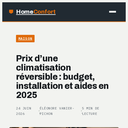
Home
Confort
MAISON
MAISON
BRICOLAGE
Prix d’une
JARDINAGE
climatisation
réversible : budget,
DÉCO
installation et aides en
2025
24 JUIN
ÉLÉONORE VANIER-
5 MIN DE
·
·
2026
PICHON
LECTURE