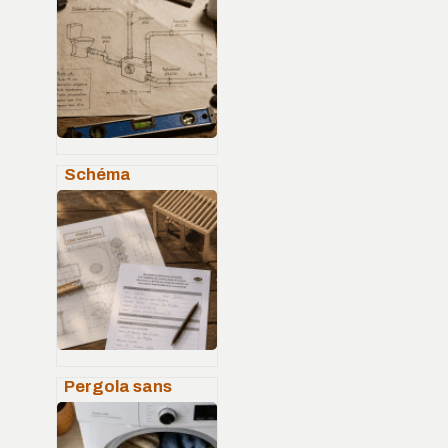
après : idées,
budget et erreurs
à éviter
Schéma
d’évacuation
sanibroyeur : 1%
de pente, 32 mm et
les règles pour
éviter les
bouchons
Pergola sans
autorisation : 5 m²
et structure