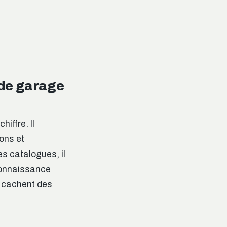
 de garage
iffre. Il
ons et
es catalogues, il
connaissance
i cachent des