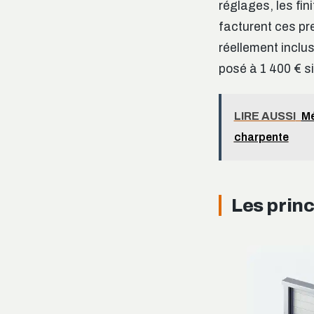
réglages, les fin
facturent ces pr
réellement inclus
posé à 1 400 € si
LIRE AUSSI
Mé
charpente
Les princ