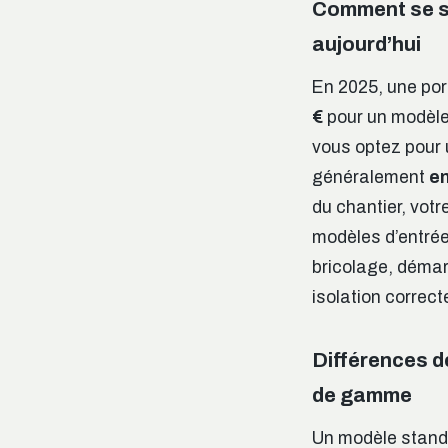
Comment se si
aujourd’hui
En 2025, une po
€
pour un modèle 
vous optez pour 
généralement
en
du chantier, votr
modèles d’entré
bricolage, démar
isolation correct
Différences de
de gamme
Un modèle standa