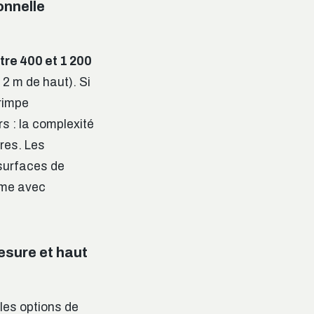
onnelle
tre 400 et 1 200
2 m de haut). Si
grimpe
rs : la complexité
res. Les
surfaces de
mme avec
esure et haut
les options de