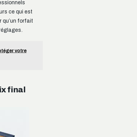
fessionnels
urs ce qui est
r qu’un forfait
 réglages.
otéger votre
x final