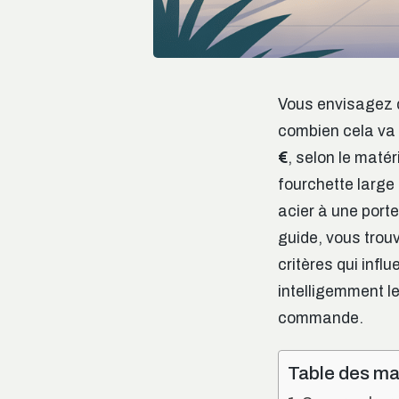
Vous envisagez d
combien cela va 
€
, selon le matér
fourchette large 
acier à une por
guide, vous trou
critères qui infl
intelligemment l
commande.
Table des ma