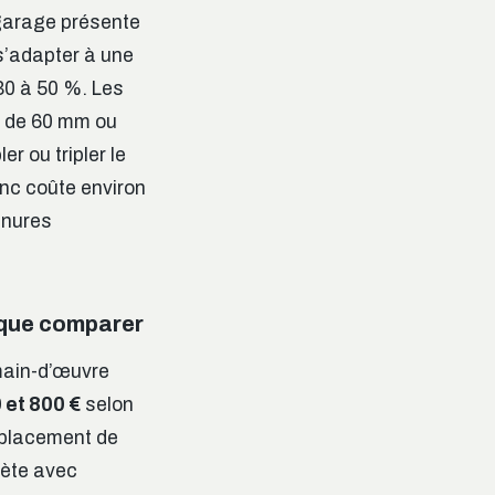
 garage présente
 s’adapter à une
30 à 50 %. Les
e de 60 mm ou
r ou tripler le
anc coûte environ
inures
 que comparer
 main-d’œuvre
 et 800 €
selon
déplacement de
lète avec