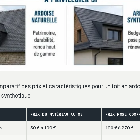
paratif des prix et caractéristiques pour un toit en ard
u synthétique
PRIX DU MATÉRIAU AU M2
PRIX POSE COMP
e
50 € à 100 €
190 € à 270 €