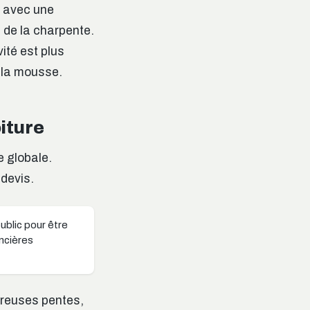
e avec une
re de la charpente.
vité est plus
e la mousse.
oiture
e globale.
 devis.
ublic pour être
ncières
breuses pentes,