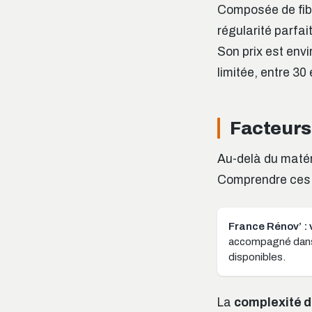
Composée de fibr
régularité parfait
Son prix est envi
limitée, entre 30
Facteurs 
Au-delà du matéri
Comprendre ces é
France Rénov’ : 
accompagné dans v
disponibles.
La
complexité de