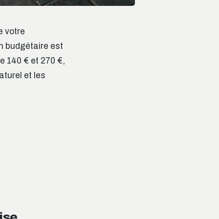
e votre
on budgétaire est
re 140 € et 270 €,
turel et les
ise