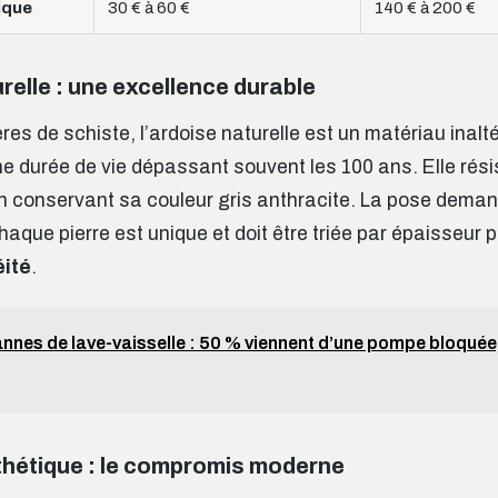
ique
30 € à 60 €
140 € à 200 €
relle : une excellence durable
ères de schiste, l’ardoise naturelle est un matériau inalt
une durée de vie dépassant souvent les 100 ans. Elle rési
n conservant sa couleur gris anthracite. La pose deman
haque pierre est unique et doit être triée par épaisseur 
ité
.
nnes de lave-vaisselle : 50 % viennent d’une pompe bloquée
thétique : le compromis moderne