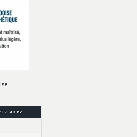
oise
RISE AU M2