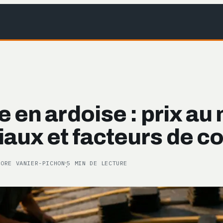
e en ardoise : prix au
aux et facteurs de c
NORE VANIER-PICHON
5 MIN DE LECTURE
·