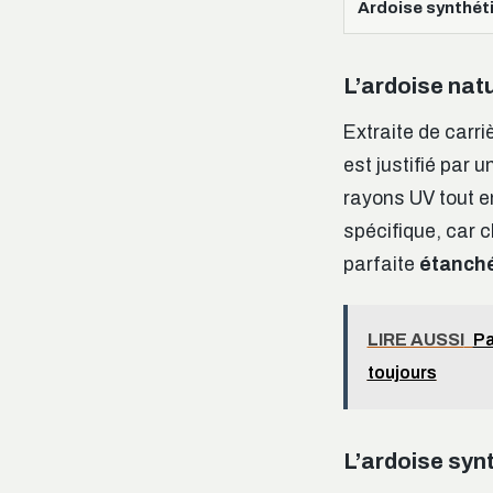
Ardoise synthét
L’ardoise natu
Extraite de carri
est justifié par 
rayons UV tout e
spécifique, car c
parfaite
étanché
LIRE AUSSI
Pa
toujours
L’ardoise syn