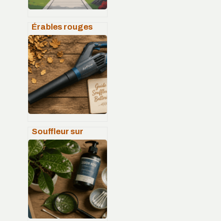
Érables rouges
japonais :
variétés,
plantation et
soins pour un
jardin d’exception
Souffleur sur
batterie : 3
critères
techniques pour
dompter les
feuilles mortes
sans effort