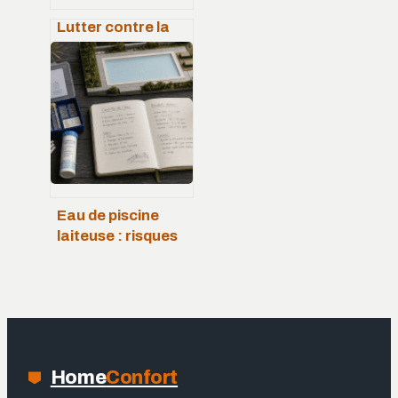
Lutter contre la
cochenille : 25°C,
l’alerte rouge et 4
gestes pour
sauver vos
plantes
Eau de piscine
laiteuse : risques
pour la santé et
guide pour
retrouver une eau
limpide
Home
Confort