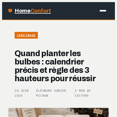
Home
Confort
MAISON
JARDINAGE
BRICOLAGE
Quand planter les
JARDINAGE
bulbes : calendrier
précis et règle des 3
DÉCO
hauteurs pour réussir
24 JUIN
ÉLÉONORE VANIER-
5 MIN DE
·
·
2026
PICHON
LECTURE