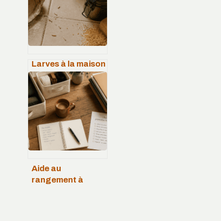
protéger votre
charpente
Larves à la maison
: 4 zones critiques
à inspecter et le
réflexe 60°C pour
les éliminer
Aide au
rangement à
domicile :
retrouvez un
intérieur serein