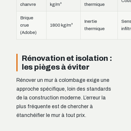
Coût
chanvre
kg/m³
thermique
Brique
Inertie
Sens
crue
1800 kg/m³
thermique
infil
(Adobe)
Rénovation et isolation :
les pièges à éviter
Rénover un mur à colombage exige une
approche spécifique, loin des standards
de la construction moderne. L’erreur la
plus fréquente est de chercher à
étanchéifier le mur à tout prix.