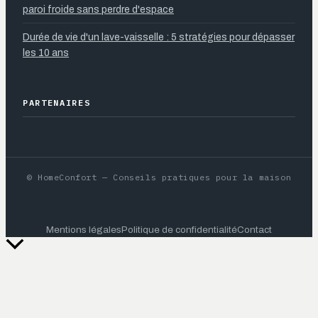
paroi froide sans perdre d'espace
Durée de vie d'un lave-vaisselle : 5 stratégies pour dépasser
les 10 ans
PARTENAIRES
© HomeConfort — Conseils pratiques pour la maison
Mentions légales
Politique de confidentialité
Contact
Retour
en
haut