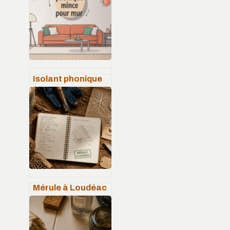
Isolant phonique
mince pour mur :
choisir et poser le
bon matériau
Mérule à Loudéac
: 4 arrêtés
préfectoraux et 3
étapes pour