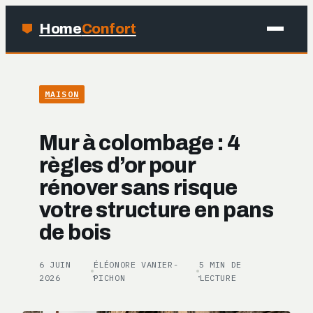
Home
Confort
MAISON
MAISON
BRICOLAGE
Mur à colombage : 4
JARDINAGE
règles d’or pour
rénover sans risque
DÉCO
votre structure en pans
de bois
6 JUIN
ÉLÉONORE VANIER-
5 MIN DE
·
·
2026
PICHON
LECTURE