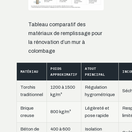
Tableau comparatif des
matériaux de remplissage pour
la rénovation d’un mur à
colombage
POIDS
ATOUT
MATÉRIAU
INCO
APPROXIMATIF
PRINCIPAL
Torchis
1200 à 1500
Régulation
Séch
traditionnel
kg/m³
hygrométrique
Brique
Légèreté et
Resp
800 kg/m³
creuse
pose rapide
limit
Béton de
400 à 600
Isolation