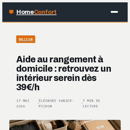
Home
Confort
MAISON
MAISON
BRICOLAGE
Aide au rangement à
JARDINAGE
domicile : retrouvez un
intérieur serein dès
DÉCO
39€/h
17 MAI
ÉLÉONORE VANIER-
7 MIN DE
·
·
2026
PICHON
LECTURE