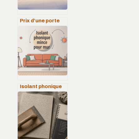
Prix d’une porte
de garage
sectionnelle :
fourchettes,
exemples et choix
malin
Isolant phonique
mince pour mur :
choisir et poser le
bon matériau