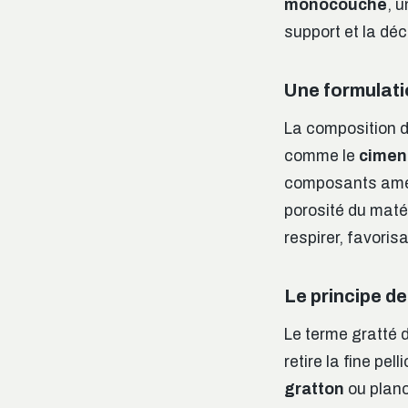
monocouche
, u
support et la déc
Une formulati
La composition d
comme le
cimen
composants amélio
porosité du maté
respirer, favoris
Le principe de 
Le terme gratté d
retire la fine pe
gratton
ou planc