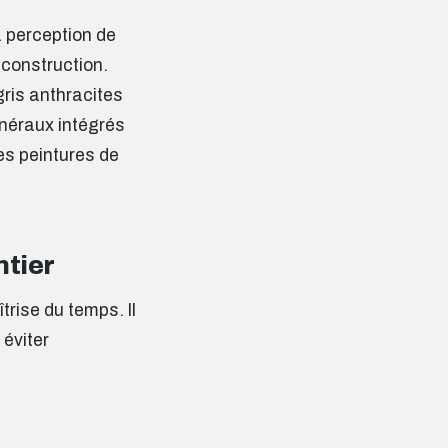
a perception de
 construction.
gris anthracites
néraux intégrés
es peintures de
ntier
trise du temps. Il
 éviter