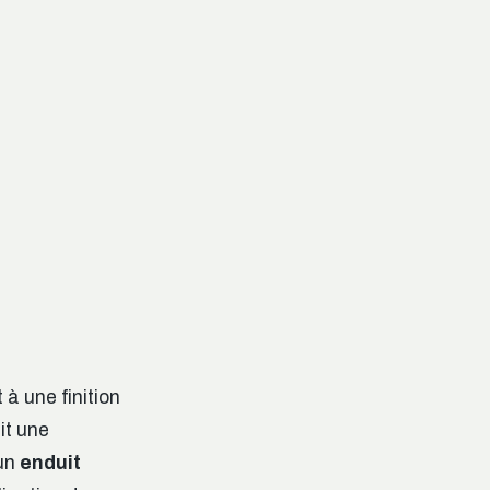
à une finition
it une
’un
enduit