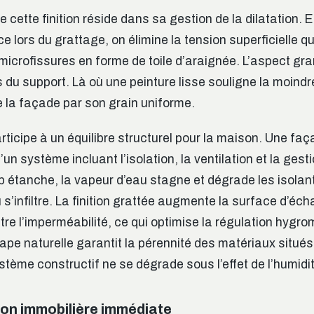
e cette finition réside dans sa gestion de la dilatation. En
 lors du grattage, on élimine la tension superficielle qu
 microfissures en forme de toile d’araignée. L’aspect gr
 du support. Là où une peinture lisse souligne la moindre
 la façade par son grain uniforme.
articipe à un équilibre structurel pour la maison. Une faç
’un système incluant l’isolation, la ventilation et la gesti
rop étanche, la vapeur d’eau stagne et dégrade les isolants
u s’infiltre. La finition grattée augmente la surface d’éch
e l’imperméabilité, ce qui optimise la régulation hygro
pe naturelle garantit la pérennité des matériaux situés d
ystème constructif ne se dégrade sous l’effet de l’humid
ion immobilière immédiate