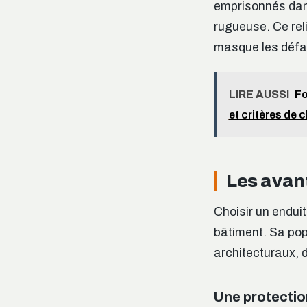
emprisonnés dans
rugueuse. Ce reli
masque les défau
LIRE AUSSI
Fo
et critères de 
Les avan
Choisir un endui
bâtiment. Sa pop
architecturaux, d
Une protectio