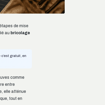
 étapes de mise
dié au
bricolage
c’est gratuit, en
 neuves comme
bre entre
e, elle atténue
que, tout en