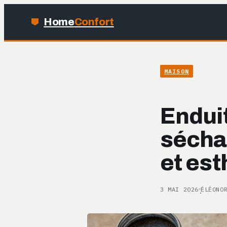
Home
Confort
MAISON
Enduit
sécha
et est
3 MAI 2026
ÉLÉONO
·