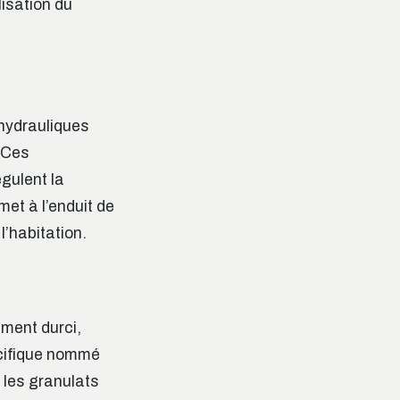
lisation du
 hydrauliques
 Ces
égulent la
et à l’enduit de
l’habitation.
ement durci,
pécifique nommé
 les granulats