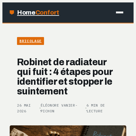
Home
Confort
MAISON
BRICOLAGE
BRICOLAGE
Robinet de radiateur
JARDINAGE
qui fuit : 4 étapes pour
identifier et stopper le
DÉCO
suintement
26 MAI
ÉLÉONORE VANIER-
6 MIN DE
·
·
2026
PICHON
LECTURE