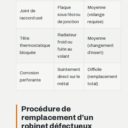
Flaque
Moyenne
Joint de
sous l’écrou
(vidange
raccord usé
de jonction
requise)
Radiateur
Tête
Moyenne
froid ou
thermostatique
(changement
fuite au
bloquée
d’insert)
volant
Suintement
Difficile
Corrosion
direct sur le
(remplacement
perforante
métal
total)
Procédure de
remplacement d’un
robinet défectueux