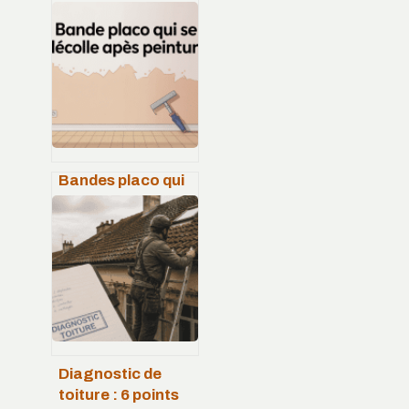
peinture : guide
complet pour bien
comparer et
choisir
Bandes placo qui
se décolle après
peinture : causes,
solutions et
prévention
Diagnostic de
toiture : 6 points