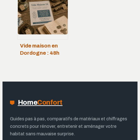
d’espace et
économies
d’énergie
Vide maison en
Dordogne : 48h
pour un débarras
complet ou une
vente réussie
Home
Confort
Guides pas à pas, comparatifs de matériaux et chiffrages
concrets pour rénover, entretenir et aménager votre
habitat sans mauvaise surprise.