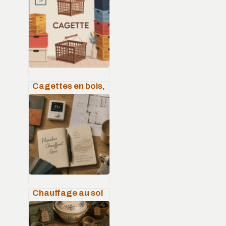
pas cher : 15 idées
faciles à copier
Cagettes en bois,
plastique ou
carton : comment
bien choisir et
utiliser
Chauffage au sol
gaz : confort
thermique, gain