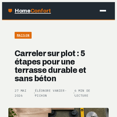
Home
Confort
MAISON
MAISON
BRICOLAGE
Carreler sur plot : 5
JARDINAGE
étapes pour une
terrasse durable et
DÉCO
sans béton
27 MAI
ÉLÉONORE VANIER-
6 MIN DE
·
·
2026
PICHON
LECTURE