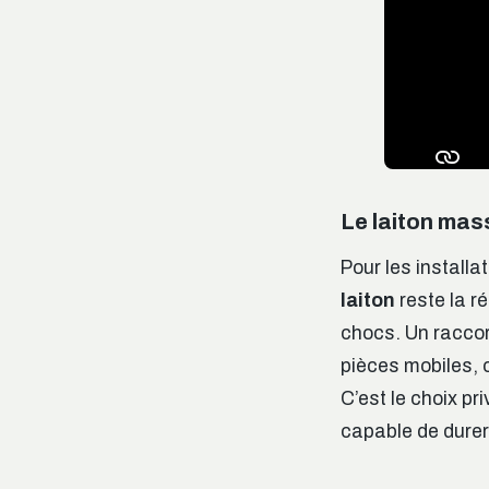
Le laiton mass
Pour les install
laiton
reste la r
chocs. Un raccor
pièces mobiles, c
C’est le choix pr
capable de durer