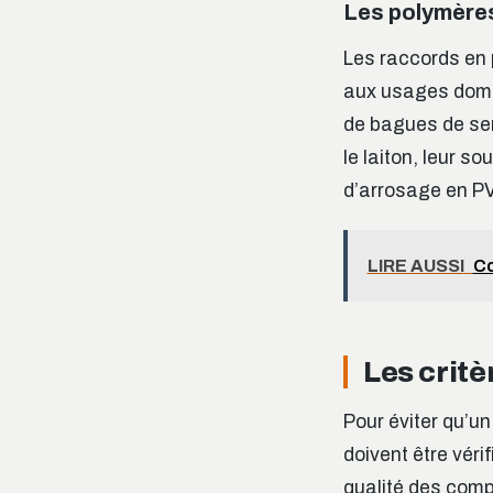
Les polymères
Les raccords en 
aux usages domes
de bagues de se
le laiton, leur s
d’arrosage en PV
LIRE AUSSI
Co
Les critè
Pour éviter qu’u
doivent être véri
qualité des comp