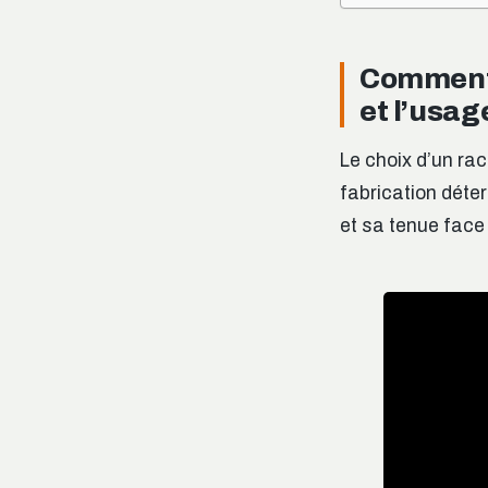
Comment 
et l’usag
Le choix d’un ra
fabrication déte
et sa tenue face