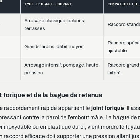
U
TYPE D’USAGE COURANT
COMPATIBILITÉ
Arrosage classique, balcons,
)
Raccord standa
terrasses
Raccord spécif
Grands jardins, débit moyen
ajustable
Arrosage intensif, pompage, haute
Raccord grand 
pression
laiton)
nt torique et de la bague de retenue
 raccordement rapide appartient le
joint torique
. Il a
pressant contre la paroi de l’embout mâle. La bague de 
er inoxydable ou en plastique durci, vient mordre le tuy
n raccord efficace doit supporter une pression allant ju