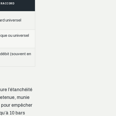
 RACCORD
rd universel
ique ou universel
débit (souvent en
ssure l’étanchéité
retenue, munie
au pour empêcher
squ’à 10 bars