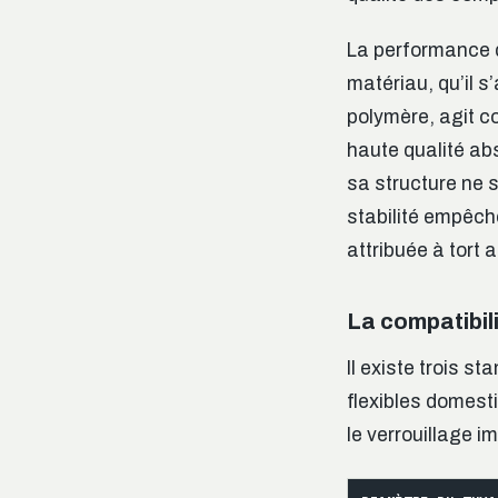
La performance d
matériau, qu’il s
polymère, agit c
haute qualité abs
sa structure ne 
stabilité empêche
attribuée à tort 
La compatibil
Il existe trois s
flexibles domest
le verrouillage i