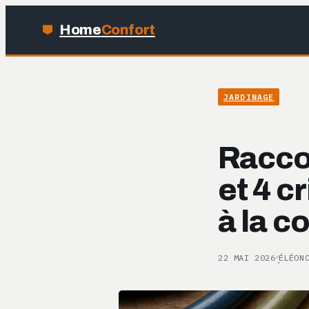
Home
Confort
JARDINAGE
Raccor
et 4 c
à la c
22 MAI 2026
ÉLÉON
·