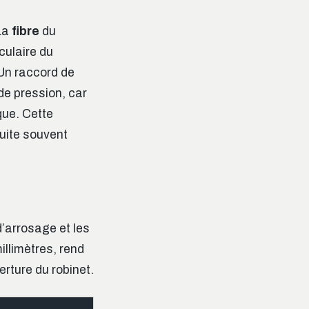
 La
fibre
du
culaire du
 Un raccord de
de pression, car
que. Cette
fuite souvent
d’arrosage et les
illimètres, rend
rture du robinet.