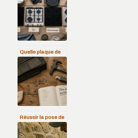
vraiment autorisé
et conseillé
Quelle plaque de
cuisson choisir ?
Induction, gaz ou
vitrocéramique : le
guide pour
trancher
Réussir la pose de
son bardeau
bitumé : 4 étapes