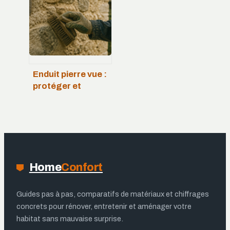
pour une toiture
étanche et
durable
Enduit pierre vue :
protéger et
magnifier le bâti
ancien sans
dénaturer
Home
Confort
Guides pas à pas, comparatifs de matériaux et chiffrages
concrets pour rénover, entretenir et aménager votre
habitat sans mauvaise surprise.