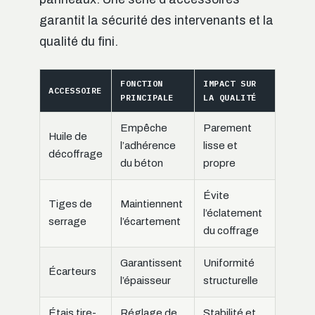
garantit la sécurité des intervenants et la
qualité du fini.
FONCTION
IMPACT SUR
ACCESSOIRE
PRINCIPALE
LA QUALITÉ
Empêche
Parement
Huile de
l’adhérence
lisse et
décoffrage
du béton
propre
Évite
Tiges de
Maintiennent
l’éclatement
serrage
l’écartement
du coffrage
Garantissent
Uniformité
Écarteurs
l’épaisseur
structurelle
Étais tire-
Réglage de
Stabilité et