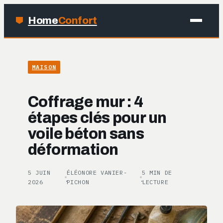
Home
Confort
MAISON
MAISON
BRICOLAGE
Coffrage mur : 4
JARDINAGE
étapes clés pour un
voile béton sans
DÉCO
déformation
5 JUIN
ÉLÉONORE VANIER-
5 MIN DE
·
·
2026
PICHON
LECTURE