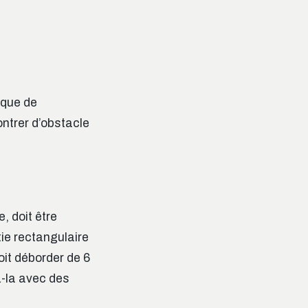
ique de
ontrer d’obstacle
, doit être
ie rectangulaire
oit déborder de 6
z-la avec des