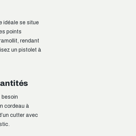
e idéale se situe
les points
ramollit, rendant
isez un pistolet à
uantités
s besoin
un cordeau à
d’un cutter avec
tic.