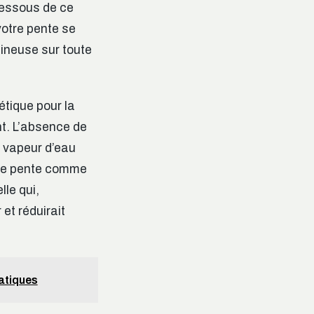
 dessous de ce
 votre pente se
ineuse sur toute
tique pour la
t. L’absence de
e vapeur d’eau
s de pente comme
le qui,
et réduirait
ratiques