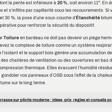
dont la pente est inférieure à
20 %
, soit environ 11°. En
ne et s’infiltre par capillarité sous les recouvrements. Si
 et 30 %, la pose d’une sous-couche d’
Étanchéité
bitum
pérative pour renforcer la sécurité du dispositif.
ne
Toiture
en bardeau ne doit pas devenir un piège hermé
evez le complexe de toiture comme un système respiran
 l’isolant et le support bois génère une accumulation d
ez des chatières de ventilation ou des ouvertures en ba
ompression thermique. Elles évacuent l’humidité résiduel
 gondoler vos panneaux d’OSB sous l’effet de la chaleur 
itume sur le long terme.
rrasse sur pilotis moderne : idées, prix, règles et conseils p