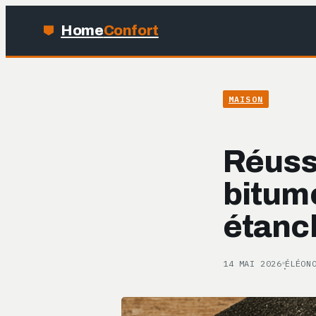
Home
Confort
MAISON
Réussi
bitumé
étanc
14 MAI 2026
ÉLÉON
·