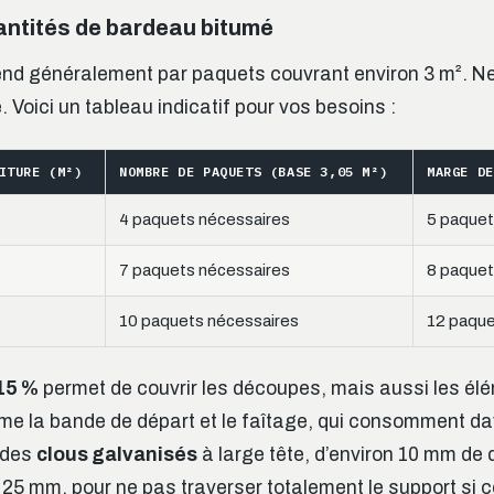
antités de bardeau bitumé
end généralement par paquets couvrant environ 3 m².
. Voici un tableau indicatif pour vos besoins :
ITURE (M²)
NOMBRE DE PAQUETS (BASE 3,05 M²)
MARGE DE
4 paquets nécessaires
5 paque
7 paquets nécessaires
8 paque
10 paquets nécessaires
12 paqu
15 %
permet de couvrir les découpes, mais aussi les él
me la bande de départ et le faîtage, qui consomment d
z des
clous galvanisés
à large tête, d’environ 10 mm de 
25 mm, pour ne pas traverser totalement le support si ce