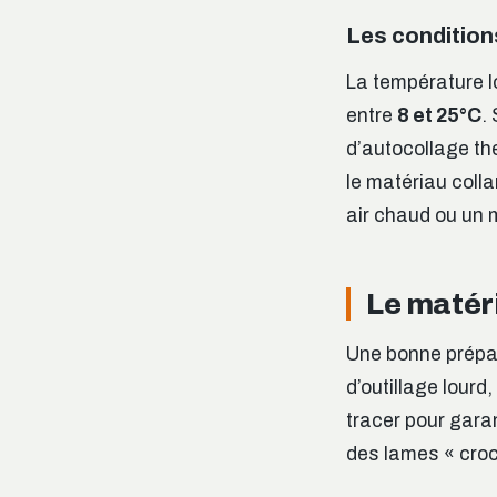
Les condition
La température lo
entre
8 et 25°C
.
d’autocollage the
le matériau colla
air chaud ou un m
Le matéri
Une bonne prépar
d’outillage lour
tracer pour garan
des lames « croc