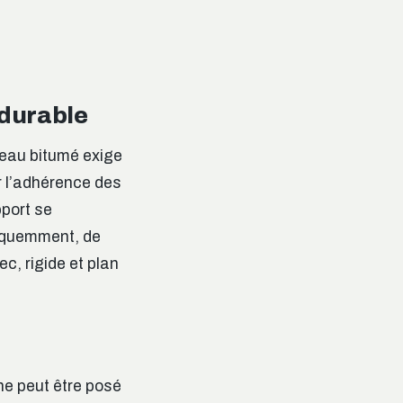
 durable
deau bitumé exige
r l’adhérence des
pport se
réquemment, de
ec, rigide et plan
ne peut être posé