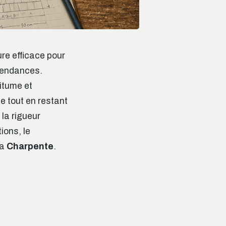
ure efficace pour
épendances.
itume et
e tout en restant
 la rigueur
ions, le
la
Charpente
.