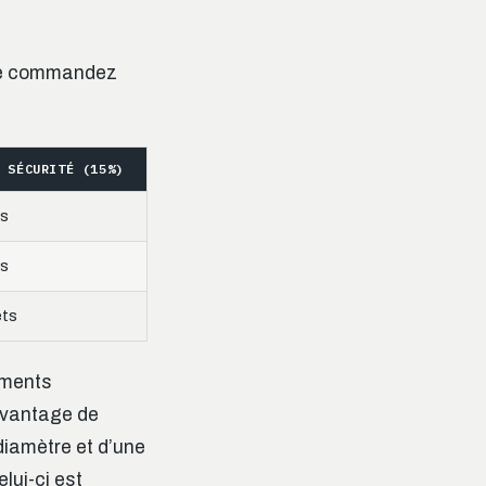
 Ne commandez
 SÉCURITÉ (15%)
ts
ts
ets
éments
avantage de
diamètre et d’une
lui-ci est