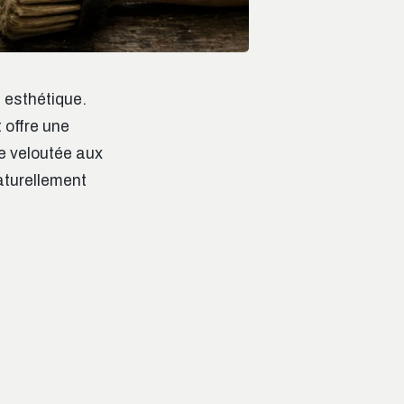
n esthétique.
 offre une
re veloutée aux
aturellement