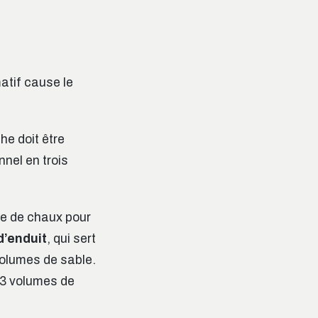
atif cause le
he doit être
nnel en trois
me de chaux pour
d’enduit
, qui sert
volumes de sable.
r 3 volumes de