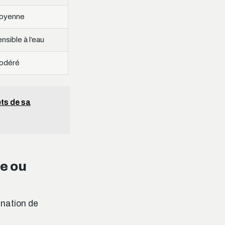
oyenne
nsible à l’eau
odéré
ts de sa
e ou
ination de