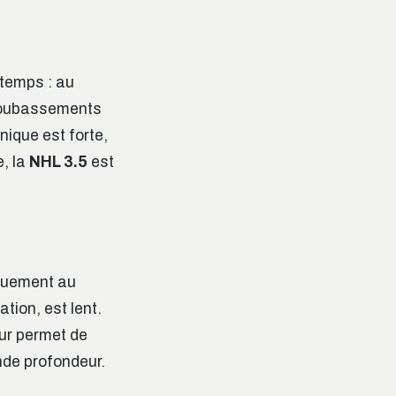
 temps : au
x soubassements
nique est forte,
e, la
NHL 3.5
est
iquement au
tion, est lent.
eur permet de
nde profondeur.