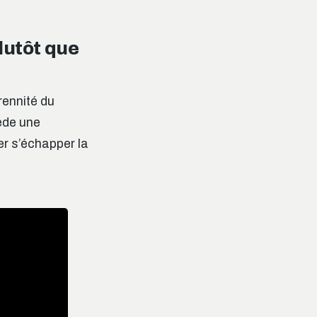
lutôt que
rennité du
ède une
er s’échapper la