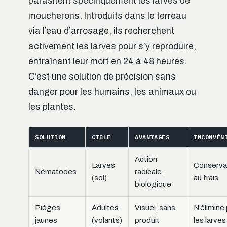
parasitent spécifiquement les larves de
moucherons. Introduits dans le terreau
via l’eau d’arrosage, ils recherchent
activement les larves pour s’y reproduire,
entraînant leur mort en 24 à 48 heures.
C’est une solution de précision sans
danger pour les humains, les animaux ou
les plantes.
SOLUTION
CIBLE
AVANTAGES
INCONVÉN
Action
Larves
Conserva
Nématodes
radicale,
(sol)
au frais
biologique
Pièges
Adultes
Visuel, sans
N’élimine
jaunes
(volants)
produit
les larves