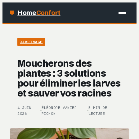
Home
Confort
MAISON
JARDINAGE
BRICOLAGE
Moucherons des
JARDINAGE
plantes : 3 solutions
pour éliminer les larves
DÉCO
et sauver vos racines
4 JUIN
ÉLÉONORE VANIER-
5 MIN DE
·
·
2026
PICHON
LECTURE