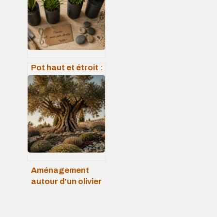
erreurs de visserie
à éviter
Pot haut et étroit :
4 types de plantes
pour éviter le
basculement et le
dessèchement
Aménagement
autour d’un olivier
: 5 mètres
d’espace pour
sublimer votre