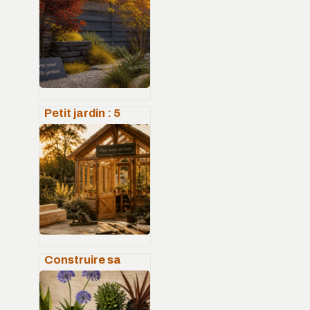
Petit jardin : 5
arbres à
croissance lente
pour structurer
votre espace sans
encombrer
Construire sa
serre en bois : 4
plans PDF
standards et les