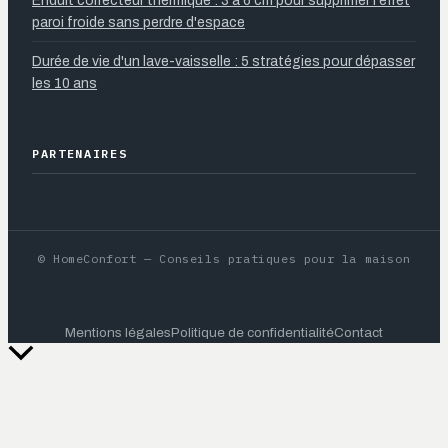
Enduit correcteur thermique : 3 à 6 cm pour supprimer l'effet
paroi froide sans perdre d'espace
Durée de vie d'un lave-vaisselle : 5 stratégies pour dépasser
les 10 ans
PARTENAIRES
© HomeConfort — Conseils pratiques pour la maison
Mentions légales
Politique de confidentialité
Contact
Retour
en
haut