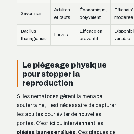
Adultes
Économique,
Efficacité
Savon noir
et œufs
polyvalent
modérée
Bacillus
Efficace en
Disponibil
Larves
thuringiensis
préventif
variable
Le piégeage physique
pour stopper la
reproduction
Si les nématodes gèrent la menace
souterraine, il est nécessaire de capturer
les adultes pour éviter de nouvelles
pontes. C’est ici qu’interviennent les
pièges jaunes englués
. Ces plaques de