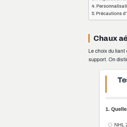
Personnalisatio
Précautions d’
Chaux aér
Le choix du liant
support. On dist
Te
1. Quell
NHL 