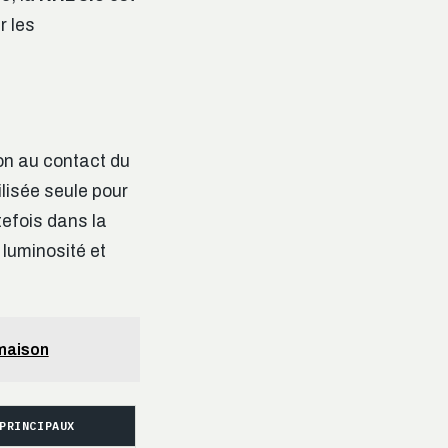
r les
on au contact du
ilisée seule pour
tefois dans la
 luminosité et
 maison
PRINCIPAUX