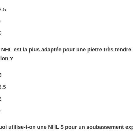
.5
0
5
e NHL est la plus adaptée pour une pierre très tendre
tion ?
5
.5
2
0
uoi utilise-t-on une NHL 5 pour un soubassement ex