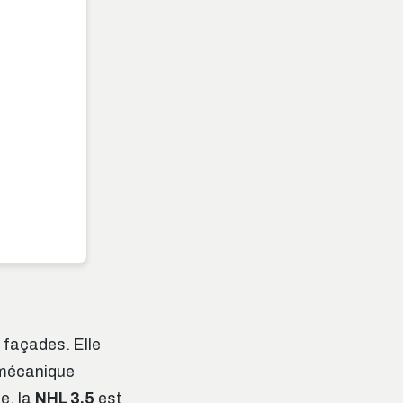
s façades. Elle
e mécanique
e, la
NHL 3.5
est