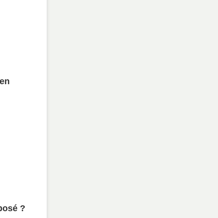
 en
posé ?