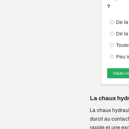
?
De la 
De la 
Toutes
Peu im
Valider 
La chaux hydr
La chaux hydrauli
durcit au contact
rapide et une ex