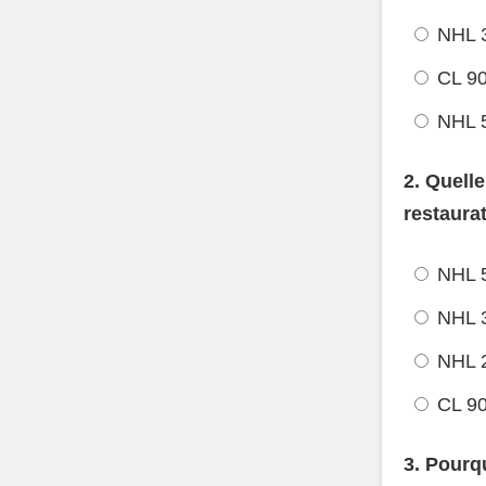
NHL 3
CL 9
NHL 
2. Quell
restaura
NHL 
NHL 3
NHL 
CL 9
3. Pourq