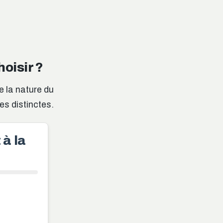
oisir ?
e la nature du
es distinctes.
 à la