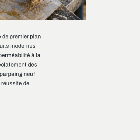
e de premier plan
nduits modernes
perméabilité à la
’éclatement des
 parpaing neuf
a réussite de