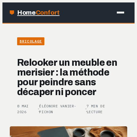
Home
Confort
MAISON
BRICOLAGE
BRICOLAGE
Relooker un meuble en
JARDINAGE
merisier : la méthode
pour peindre sans
DÉCO
décaper ni poncer
8 MAI
ÉLÉONORE VANIER-
7 MIN DE
·
·
2026
PICHON
LECTURE