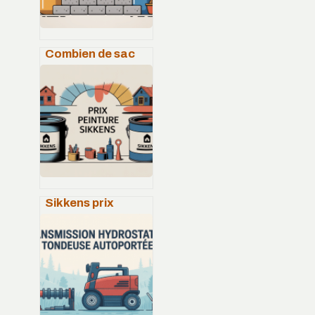
Combien de sac
de béton tout prêt
pour 1 m2 : le
calcul simple
Sikkens prix
peinture : guide
complet pour bien
comparer et
choisir