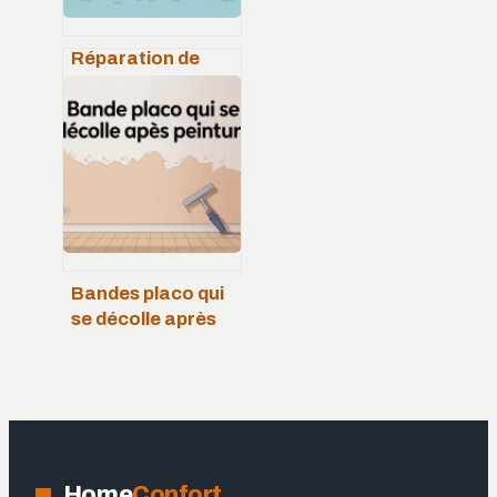
Réparation de
transmission
hydrostatique de
tondeuse : guide
complet et erreurs
à éviter
Bandes placo qui
se décolle après
peinture : causes,
solutions et
prévention
Home
Confort