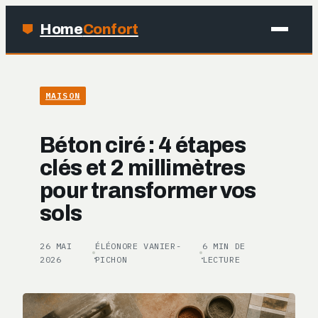
Home
Confort
MAISON
MAISON
BRICOLAGE
Béton ciré : 4 étapes
JARDINAGE
clés et 2 millimètres
pour transformer vos
DÉCO
sols
26 MAI
ÉLÉONORE VANIER-
6 MIN DE
·
·
2026
PICHON
LECTURE