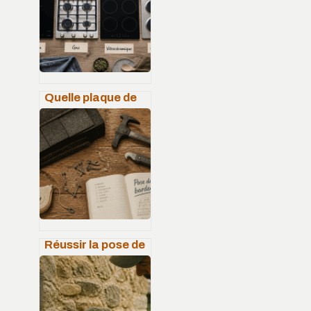
Quelle plaque de
cuisson choisir ?
Induction, gaz ou
vitrocéramique : le
guide pour
trancher
Réussir la pose de
son bardeau
bitumé : 4 étapes
pour une toiture
étanche et