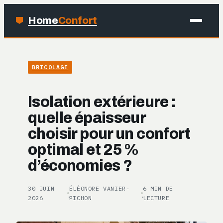
Home
Confort
MAISON
BRICOLAGE
BRICOLAGE
Isolation extérieure :
JARDINAGE
quelle épaisseur
choisir pour un confort
DÉCO
optimal et 25 %
d’économies ?
30 JUIN
ÉLÉONORE VANIER-
6 MIN DE
·
·
2026
PICHON
LECTURE