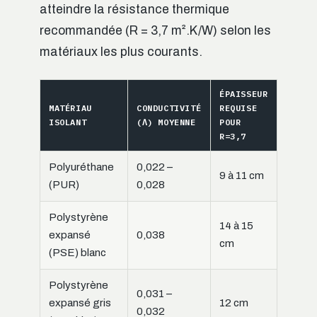
atteindre la résistance thermique
recommandée (R = 3,7 m².K/W) selon les
matériaux les plus courants.
ÉPAISSEUR
MATÉRIAU
CONDUCTIVITÉ
REQUISE
ISOLANT
(Λ) MOYENNE
POUR
R=3,7
Polyuréthane
0,022 –
9 à 11 cm
(PUR)
0,028
Polystyrène
14 à 15
expansé
0,038
cm
(PSE) blanc
Polystyrène
0,031 –
expansé gris
12 cm
0,032