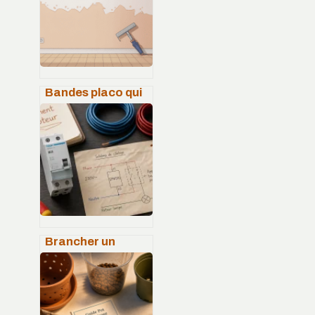
Bandes placo qui
se décolle après
peinture : causes,
solutions et
prévention
Brancher un
télérupteur Hager
: schéma de
câblage et étapes
de montage